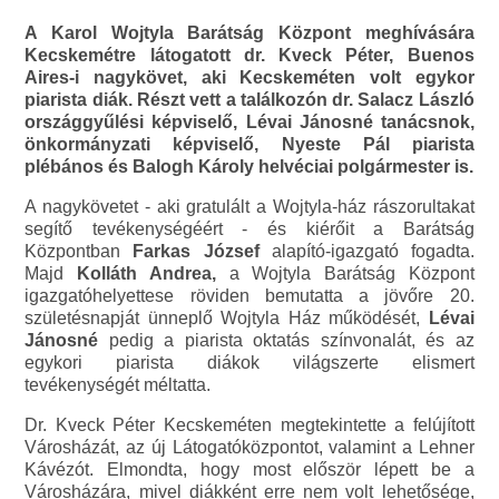
A Karol Wojtyla Barátság Központ meghívására
Kecskemétre látogatott dr. Kveck Péter, Buenos
Aires-i nagykövet, aki Kecskeméten volt egykor
piarista diák. Részt vett a találkozón dr. Salacz László
országgyűlési képviselő, Lévai Jánosné tanácsnok,
önkormányzati képviselő, Nyeste Pál piarista
plébános és Balogh Károly helvéciai polgármester is.
A nagykövetet - aki gratulált a Wojtyla-ház rászorultakat
segítő tevékenységéért - és kiérőit a Barátság
Központban
Farkas József
alapító-igazgató fogadta.
Majd
Kolláth Andrea,
a Wojtyla Barátság Központ
igazgatóhelyettese röviden bemutatta a jövőre 20.
születésnapját ünneplő Wojtyla Ház működését,
Lévai
Jánosné
pedig a piarista oktatás színvonalát, és az
egykori piarista diákok világszerte elismert
tevékenységét méltatta.
Dr. Kveck Péter Kecskeméten megtekintette a felújított
Városházát, az új Látogatóközpontot, valamint a Lehner
Kávézót. Elmondta, hogy most először lépett be a
Városházára, mivel diákként erre nem volt lehetősége,