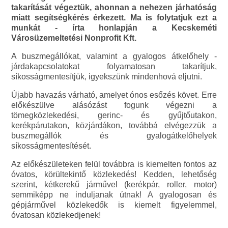
takarítását végeztük, ahonnan a nehezen járhatóság
miatt segítségkérés érkezett. Ma is folytatjuk ezt a
munkát - írta honlapján a Kecskeméti
Városüzemeltetési Nonprofit Kft.
A buszmegállókat, valamint a gyalogos átkelőhely -
járdakapcsolatokat folyamatosan takarítjuk,
síkosságmentesítjük, igyekszünk mindenhová eljutni.
Újabb havazás várható, amelyet ónos esőzés követ. Erre
előkészülve alásózást fogunk végezni a
tömegközlekedési, gerinc- és gyűjtőutakon,
kerékpárutakon, közjárdákon, továbbá elvégezzük a
buszmegállók és gyalogátkelőhelyek
síkosságmentesítését.
Az előkészületeken felül továbbra is kiemelten fontos az
óvatos, körültekintő közlekedés! Kedden, lehetőség
szerint, kétkerekű járművel (kerékpár, roller, motor)
semmiképp ne induljanak útnak! A gyalogosan és
gépjárművel közlekedők is kiemelt figyelemmel,
óvatosan közlekedjenek!