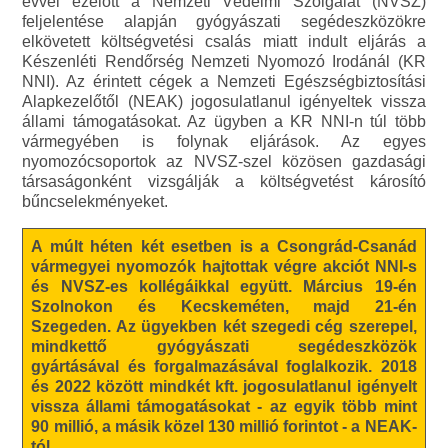
évvel ezelőtt a Nemzeti Védelmi Szolgálat (NVSZ)
feljelentése alapján gyógyászati segédeszközökre
elkövetett költségvetési csalás miatt indult eljárás a
Készenléti Rendőrség Nemzeti Nyomozó Irodánál (KR
NNI). Az érintett cégek a Nemzeti Egészségbiztosítási
Alapkezelőtől (NEAK) jogosulatlanul igényeltek vissza
állami támogatásokat. Az ügyben a KR NNI-n túl több
vármegyében is folynak eljárások. Az egyes
nyomozócsoportok az NVSZ-szel közösen gazdasági
társaságonként vizsgálják a költségvetést károsító
bűncselekményeket.
A múlt héten két esetben is a Csongrád-Csanád
vármegyei nyomozók hajtottak végre akciót NNI-s
és NVSZ-es kollégáikkal együtt. Március 19-én
Szolnokon és Kecskeméten, majd 21-én
Szegeden. Az ügyekben két szegedi cég szerepel,
mindkettő gyógyászati segédeszközök
gyártásával és forgalmazásával foglalkozik. 2018
és 2022 között mindkét kft. jogosulatlanul igényelt
vissza állami támogatásokat - az egyik több mint
90 millió, a másik közel 130 millió forintot - a NEAK-
tól.