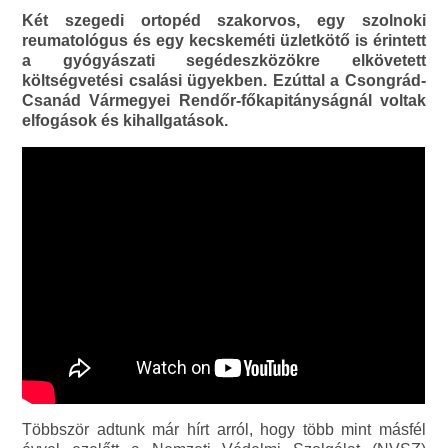
Két szegedi ortopéd szakorvos, egy szolnoki
reumatológus és egy kecskeméti üzletkötő is érintett
a gyógyászati segédeszközökre elkövetett
költségvetési csalási ügyekben. Ezúttal a Csongrád-
Csanád Vármegyei Rendőr-főkapitányságnál voltak
elfogások és kihallgatások.
Többször adtunk már hírt arról, hogy több mint másfél