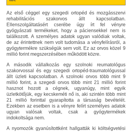
Az első céggel egy szegedi ortopéd és mozgásszervi
rehabilitációs szakorvos állt kapcsolatban.
Ellenszolgáltatásért cserébe úgy írt fel vényre
gyógyászati termékeket, hogy a páciensekkel nem is
találkozott. A személyes adatok ugyan valódiak voltak,
de az érintettnek nem volt tudomása a vényfelírásról, a
gyógytermékre szükségük sem volt. Ez az orvos közel 9
millió forint megszerzésében működött közre.
A második vállalkozás egy szolnoki reumatológus
szakorvossal és egy szegedi ortopéd-traumatológussal
állt üzleti kapcsolatban. A szolnoki orvos több mint 9
millió forint, a szegedi orvos több mint 21 millió forint
hasznot hozott a cégnek, ugyanúgy, mint egyik
üzletkötőjük, egy kecskeméti nő is, aki szintén több mint
21 millió forinttal gyarapította a társaság bevételét.
Ezekben az esetben is a vényre felírt személyes adatok
ugyan valósak voltak, csak a gyógytermékek
indokoltsága nem.
A nyomozók gyanúsítottként hallgatták ki költségvetési