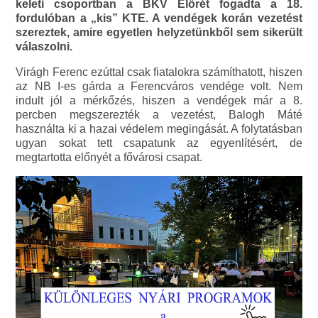
keleti csoportban a BKV Előrét fogadta a 18.
fordulóban a „kis” KTE. A vendégek korán vezetést
szereztek, amire egyetlen helyzetünkből sem sikerült
válaszolni.
Virágh Ferenc ezúttal csak fiatalokra számíthatott, hiszen
az NB I-es gárda a Ferencváros vendége volt. Nem
indult jól a mérkőzés, hiszen a vendégek már a 8.
percben megszerezték a vezetést, Balogh Máté
használta ki a hazai védelem megingását. A folytatásban
ugyan sokat tett csapatunk az egyenlítésért, de
megtartotta előnyét a fővárosi csapat.