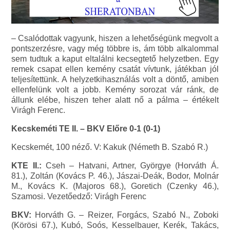
– Csalódottak vagyunk, hiszen a lehetőségünk megvolt a
pontszerzésre, vagy még többre is, ám több alkalommal
sem tudtuk a kaput eltalálni kecsegtető helyzetben. Egy
remek csapat ellen kemény csatát vívtunk, játékban jól
teljesítettünk. A helyzetkihasználás volt a döntő, amiben
ellenfelünk volt a jobb. Kemény sorozat vár ránk, de
állunk elébe, hiszen teher alatt nő a pálma – értékelt
Virágh Ferenc.
Kecskeméti TE II. – BKV Előre 0-1 (0-1)
Kecskemét, 100 néző. V: Kakuk (Németh B. Szabó R.)
KTE II.:
Cseh – Hatvani, Artner, Györgye (Horváth Á.
81.), Zoltán (Kovács P. 46.), Jászai-Deák, Bodor, Molnár
M., Kovács K. (Majoros 68.), Goretich (Czenky 46.),
Szamosi. Vezetőedző: Virágh Ferenc
BKV:
Horváth G. – Reizer, Forgács, Szabó N., Zoboki
(Körösi 67.), Kubó, Soós, Kesselbauer, Kerék, Takács,