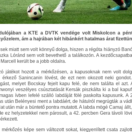
dulójában a KTE a DVTK vendége volt Miskolcon a pén
yőzelem, ám a hajrában két hibánkért hatalmas árat fizettün
ések miatt sem volt könnyű dolga, hiszen a régóta hiányzó Ba
zka Lóránd sem volt bevethető a találkozón. A kezdőcsapatban i
Marcell került be a jobb oldalra.
ó játékot hozott a mérkőzésen, a kapusoknak nem volt dolg
érkező Sanincanin lövést, de ezt nem okozott neki gondot.
ást, melyet Bocskay fejelt kapu felé, de nem találta el azt
onyi veszélyes csúsztatását Kersák piszkálta ki a bal kapuf
e magas ívben lefelé szálló labdáját fölé paskolta kapusunk. A 
adás után Belényesi ment a labdáért, de hátulról megrúgták a vádl
at után már a büntető pontra mutatott. A labda mögé Camaj állt, ak
 ez helyzetekkel nem párosult, a 42. percben Gera távoli löv
érkezett.
mérkőzés képe sem változott sokat, kiegyenlített csata zajl