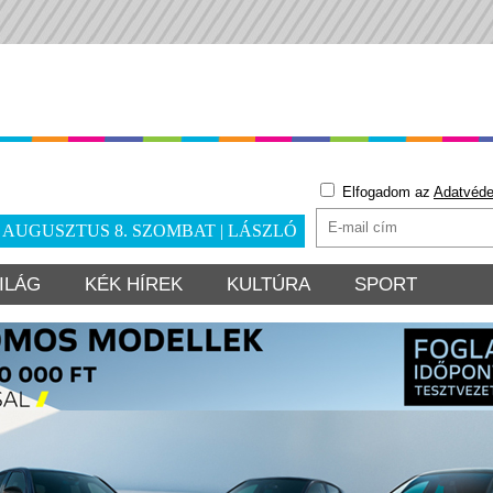
Elfogadom az
Adatvéde
. AUGUSZTUS 8. SZOMBAT | LÁSZLÓ
ILÁG
KÉK HÍREK
KULTÚRA
SPORT