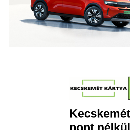
Kecskeméti
pont nélkü