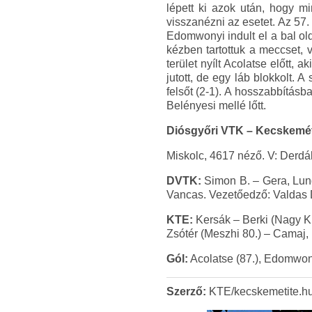
lépett ki azok után, hogy mi
visszanézni az esetet. Az 57
Edomwonyi indult el a bal ol
kézben tartottuk a meccset, 
terület nyílt Acolatse előtt, a
jutott, de egy láb blokkolt. 
felsőt (2-1). A hosszabbításb
Belényesi mellé lőtt.
Diósgyőri VTK – Kecskeméti
Miskolc, 4617 néző. V: Derdák
DVTK:
Simon B. – Gera, Lund
Vancas. Vezetőedző: Valdas
KTE:
Kersák – Berki (Nagy K.
Zsótér (Meszhi 80.) – Camaj,
Gól:
Acolatse (87.), Edomwonyi
Szerző:
KTE/kecskemetite.h