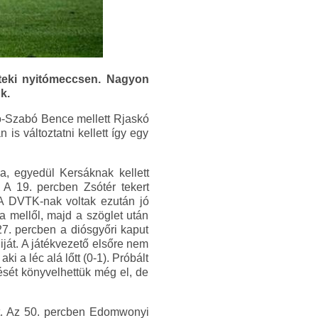
teki nyitómeccsen. Nagyon
k.
nó-Szabó Bence mellett Rjaskó
s változtatni kellett így egy
a, egyedül Kersáknak kellett
 A 19. percben Zsótér tekert
. A DVTK-nak voltak ezután jó
a mellől, majd a szöglet után
27. percben a diósgyőri kaput
iját. A játékvezető elsőre nem
i a léc alá lőtt (0-1). Próbált
ését könyvelhettük még el, de
ott. Az 50. percben Edomwonyi