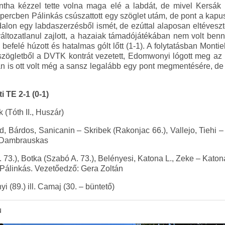
ntha kézzel tette volna maga elé a labdát, de mivel Kersák há
. percben Pálinkás csúszattott egy szöglet utám, de pont a kap
dalon egy labdaszerzésből ismét, de ezúttal alaposan eltéveszte
változatlanul zajlott, a hazaiak támadójátékában nem volt ben
ki befelé húzott és hatalmas gólt lőtt (1-1). A folytatásban Montie
A szögletből a DVTK kontrát vezetett, Edomwonyi lógott meg az i
an is ott volt még a sansz legalább egy pont megmentésére, de 
 TE 2-1 (0-1)
 (Tóth II., Huszár)
, Bárdos, Sanicanin – Skribek (Rakonjac 66.), Vallejo, Tiehi
 Dambrauskas
 73.), Botka (Szabó A. 73.), Belényesi, Katona L., Zeke – Katon
 Pálinkás. Vezetőedző: Gera Zoltán
 (89.) ill. Camaj (30. – büntető)
u