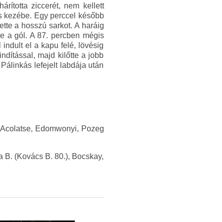
rította ziccerét, nem kellett
us kezébe. Egy perccel később
tte a hosszú sarkot. A haráig
ne a gól. A 87. percben mégis
l indult el a kapu felé, lövésig
ndítással, majd kilőtte a jobb
Pálinkás lefejelt labdája után
 – Acolatse, Edomwonyi, Pozeg
a B. (Kovács B. 80.), Bocskay,