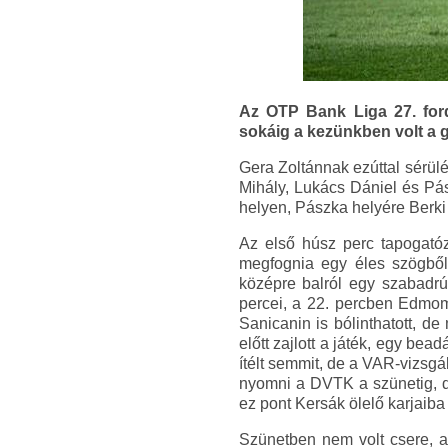
Az OTP Bank Liga 27. for
sokáig a kezünkben volt a g
Gera Zoltánnak ezúttal sérül
Mihály, Lukács Dániel és Pás
helyen, Pászka helyére Berki 
Az első húsz perc tapogatóz
megfognia egy éles szögből 
középre balról egy szabadrúg
percei, a 22. percben Edmomw
Sanicanin is bólinthatott, d
előtt zajlott a játék, egy be
ítélt semmit, de a VAR-vizsgál
nyomni a DVTK a szünetig, de
ez pont Kersák ölelő karjaiba 
Szünetben nem volt csere, a 