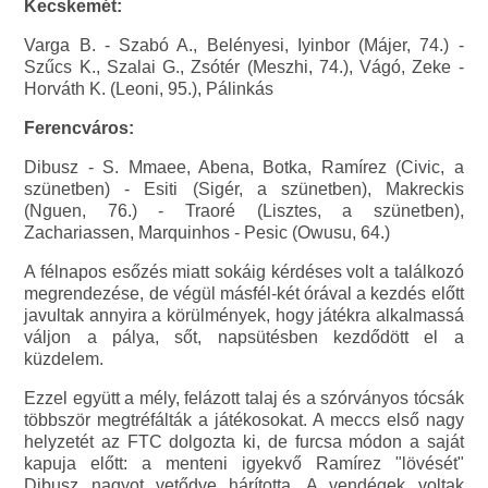
Kecskemét:
Varga B. - Szabó A., Belényesi, Iyinbor (Májer, 74.) -
Szűcs K., Szalai G., Zsótér (Meszhi, 74.), Vágó, Zeke -
Horváth K. (Leoni, 95.), Pálinkás
Ferencváros:
Dibusz - S. Mmaee, Abena, Botka, Ramírez (Civic, a
szünetben) - Esiti (Sigér, a szünetben), Makreckis
(Nguen, 76.) - Traoré (Lisztes, a szünetben),
Zachariassen, Marquinhos - Pesic (Owusu, 64.)
A félnapos esőzés miatt sokáig kérdéses volt a találkozó
megrendezése, de végül másfél-két órával a kezdés előtt
javultak annyira a körülmények, hogy játékra alkalmassá
váljon a pálya, sőt, napsütésben kezdődött el a
küzdelem.
Ezzel együtt a mély, felázott talaj és a szórványos tócsák
többször megtréfálták a játékosokat. A meccs első nagy
helyzetét az FTC dolgozta ki, de furcsa módon a saját
kapuja előtt: a menteni igyekvő Ramírez "lövését"
Dibusz nagyot vetődve hárította. A vendégek voltak