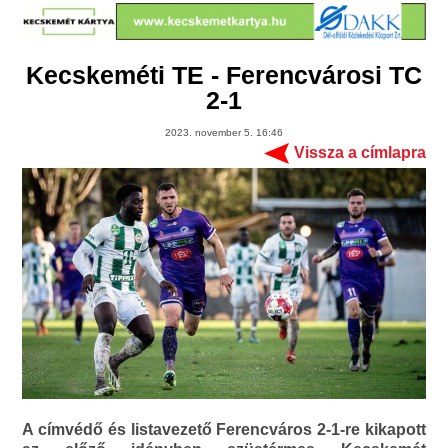
Kecskeméti TE - Ferencvárosi TC
2-1
2023. november 5. 16:46
Vissza a címlapra
A címvédő és listavezető Ferencváros 2-1-re kikapott