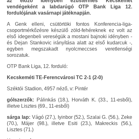
az előző idényben ezüstérmes Kecskemét
vendégeként a labdarúgó OTP Bank Liga 12.
fordulójának vasárnapi játéknapján.
A Genk elleni, csütörtöki fontos Konferencia-liga-
csoportmérkőzésre készülő zöld-fehéreknek ez volt az
első idegenbeli vereségük a mostani bajnoki idényben -
és Dejan Stankovic irányítása alatt az első kudarcuk -,
egyben megszakadt nyolcmeccses veretlenségi
sorozatuk.
OTP Bank Liga, 12. forduló:
Kecskeméti TE-Ferencvárosi TC 2-1 (2-0)
Széktói Stadion, 4957 néző, v: Pintér
gólszerzők:
Pálinkás (18.), Horváth K. (33., 11-esből),
illetve Lisztes (69., 11-esből)
sárga lap:
Vágó (27.), Iyinbor (52.), Szalai G. (56.), Zeke
(70.), Májer (98.), illetve Esiti (23.), Makreckis (56.),
Lisztes (71.)