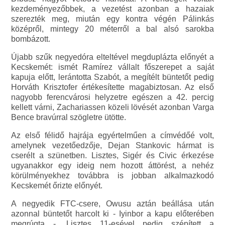
kezdeményezőbbek, a vezetést azonban a hazaiak
szerezték meg, miután egy kontra végén Pálinkás
középről, mintegy 20 méterről a bal alsó sarokba
bombázott.
Újabb szűk negyedóra elteltével megduplázta előnyét a
Kecskemét: ismét Ramírez vállalt főszerepet a saját
kapuja előtt, lerántotta Szabót, a megítélt büntetőt pedig
Horváth Krisztofer értékesítette magabiztosan. Az első
nagyobb ferencvárosi helyzetre egészen a 42. percig
kellett várni, Zachariassen közeli lövését azonban Varga
Bence bravúrral szögletre ütötte.
Az első félidő hajrája egyértelműen a címvédőé volt,
amelynek vezetőedzője, Dejan Stankovic hármat is
cserélt a szünetben. Lisztes, Sigér és Civic érkezése
ugyanakkor egy ideig nem hozott áttörést, a nehéz
körülményekhez továbbra is jobban alkalmazkodó
Kecskemét őrizte előnyét.
A negyedik FTC-csere, Owusu aztán beállása után
azonnal büntetőt harcolt ki - Iyinbor a kapu előterében
megrúgta -, Lisztes 11-esével pedig szépített a