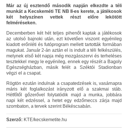
Már az új esztendő második napján elkezdte a téli
munkát a Kecskeméti TE NB II-es kerete, a játékosok
két helyszínen vettek részt előre lekötött
felméréseken.
Decemberben két hét teljes pihenőt kaptak a játékosok
az utolsó bajnoki után, ezt követően viszont egyénileg
kiadott erőnléti és futóprogram mellett tartották formában
magukat. Január 2-án aztán el is indult a téli felkészülés,
melynek első két napja még mozgásszervi és terheléses
tesztekkel megy le egyénileg, ennek egy részét a Bagoly
Egészségházban, másik felét a Széktói Stadionban
végzi el a csapat.
Rögtön ezután indulnak a csapatedzések is, vasárnapra
máris két foglalkozást irányzott elő a szakmai stáb.
Hétfőtől gőzerővel folytatódik majd a munka, jobbára
napi két edzéssel, a hetet egy edzőmeccs zárja majd
szombaton, a tervek szerint Békéscsabán.
Szerző:
KTE/kecskemetite.hu