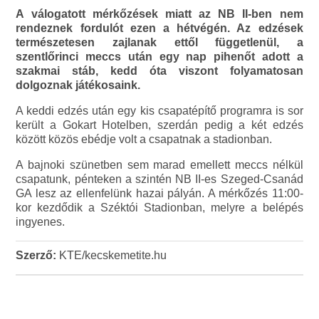
A válogatott mérkőzések miatt az NB II-ben nem
rendeznek fordulót ezen a hétvégén. Az edzések
természetesen zajlanak ettől függetlenül, a
szentlőrinci meccs után egy nap pihenőt adott a
szakmai stáb, kedd óta viszont folyamatosan
dolgoznak játékosaink.
A keddi edzés után egy kis csapatépítő programra is sor
került a Gokart Hotelben, szerdán pedig a két edzés
között közös ebédje volt a csapatnak a stadionban.
A bajnoki szünetben sem marad emellett meccs nélkül
csapatunk, pénteken a szintén NB II-es Szeged-Csanád
GA lesz az ellenfelünk hazai pályán. A mérkőzés 11:00-
kor kezdődik a Széktói Stadionban, melyre a belépés
ingyenes.
Szerző:
KTE/kecskemetite.hu