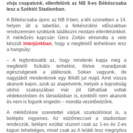
vívja csapatunk, ellenfelünk az NB II-es Békéscsaba
lesz a Széktói Stadionban.
A Békéscsaba újonc az NB II-ben, a téli szünetben a 14.
helyen áll a tabellán, a felkészülési időszakban
rendszeresen szoktunk találkozni mostani ellenfelünkkel.
A mérkőzés kapcsán Gera Zoltán elmondta a vele
készült
interjúnkban
, hogy a megfelelő terhelésen lesz
a hangsúly:
– A legfontosabb az, hogy mindenki kapja meg a
megfelelő fizikális terhelést, illetve maradjanak
egészségesek a játékosok. Sokan vagyunk, de
nagyjából mindenkinek egy félidő jut majd. Amit vissza
akarunk kapni, azok az alapelveink, melyek a bajnokság
utolsó szakaszában már jól láthatóak voltak
védekezésben és támadásban is, ezekből nem akarunk
és nem is fogunk engedni – mondta vezetőedzőnk.
A mérkőzésre szeretettel várjuk szurkolóinkat is, a
belépés ingyenes. Az edzőmeccset a stadionban
rendezzük, belépni ezúttal viszont csak az 1-es és 2-es
kapun lehetséges, mivel csak az A lelátó lesz megnyitva