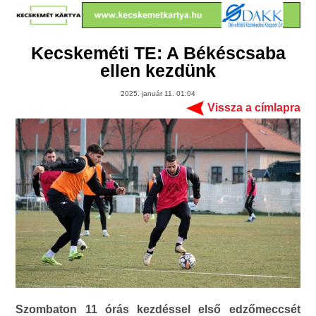
Kecskeméti TE: A Békéscsaba
ellen kezdünk
2025. január 11. 01:04
Vissza a címlapra
Szombaton 11 órás kezdéssel első edzőmeccsét