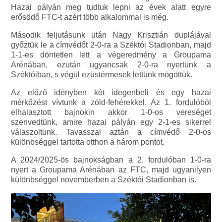
Hazai pályán meg tudtuk lepni az évek alatt egyre
erősödő FTC-t azért több alkalommal is még.
Második feljutásunk után Nagy Krisztián duplájával
győztük le a címvédőt 2-0-ra a Széktói Stadionban, majd
1-1-es döntetlen lett a végeredmény a Groupama
Arénában, ezután ugyancsak 2-0-ra nyertünk a
Széktóiban, s végül ezüstérmesek lettünk mögöttük.
Az előző idényben két idegenbeli és egy hazai
mérkőzést vívtunk a zöld-fehérekkel. Az 1. fordulóból
elhalasztott bajnokin akkor 1-0-os vereséget
szenvedtünk, amire hazai pályán egy 2-1-es sikerrel
válaszoltunk. Tavasszal aztán a címvédő 2-0-os
különbséggel tartotta otthon a három pontot.
A 2024/2025-ös bajnokságban a 2. fordulóban 1-0-ra
nyert a Groupama Arénában az FTC, majd ugyanilyen
különbséggel novemberben a Széktói Stadionban is.