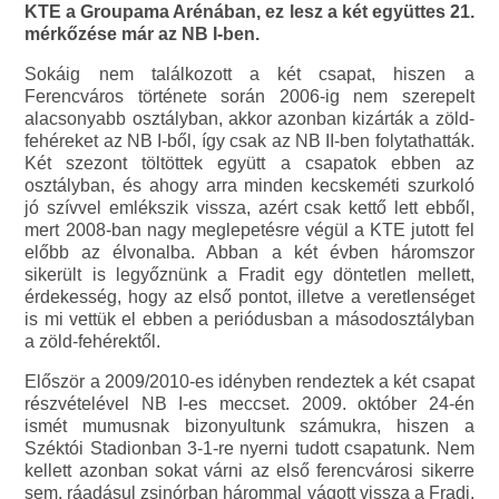
KTE a Groupama Arénában, ez lesz a két együttes 21.
mérkőzése már az NB I-ben.
Sokáig nem találkozott a két csapat, hiszen a
Ferencváros története során 2006-ig nem szerepelt
alacsonyabb osztályban, akkor azonban kizárták a zöld-
fehéreket az NB I-ből, így csak az NB II-ben folytathatták.
Két szezont töltöttek együtt a csapatok ebben az
osztályban, és ahogy arra minden kecskeméti szurkoló
jó szívvel emlékszik vissza, azért csak kettő lett ebből,
mert 2008-ban nagy meglepetésre végül a KTE jutott fel
előbb az élvonalba. Abban a két évben háromszor
sikerült is legyőznünk a Fradit egy döntetlen mellett,
érdekesség, hogy az első pontot, illetve a veretlenséget
is mi vettük el ebben a periódusban a másodosztályban
a zöld-fehérektől.
Először a 2009/2010-es idényben rendeztek a két csapat
részvételével NB I-es meccset. 2009. október 24-én
ismét mumusnak bizonyultunk számukra, hiszen a
Széktói Stadionban 3-1-re nyerni tudott csapatunk. Nem
kellett azonban sokat várni az első ferencvárosi sikerre
sem, ráadásul zsinórban hárommal vágott vissza a Fradi.