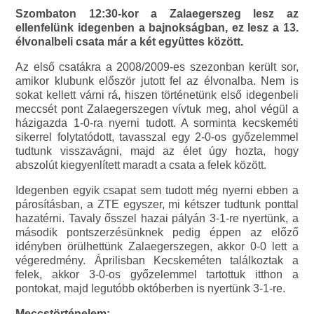
Szombaton 12:30-kor a Zalaegerszeg lesz az
ellenfelünk idegenben a bajnokságban, ez lesz a 13.
élvonalbeli csata már a két együttes között.
Az első csatákra a 2008/2009-es szezonban került sor,
amikor klubunk először jutott fel az élvonalba. Nem is
sokat kellett várni rá, hiszen történetünk első idegenbeli
meccsét pont Zalaegerszegen vívtuk meg, ahol végül a
házigazda 1-0-ra nyerni tudott. A sorminta kecskeméti
sikerrel folytatódott, tavasszal egy 2-0-os győzelemmel
tudtunk visszavágni, majd az élet úgy hozta, hogy
abszolút kiegyenlített maradt a csata a felek között.
Idegenben egyik csapat sem tudott még nyerni ebben a
párosításban, a ZTE egyszer, mi kétszer tudtunk ponttal
hazatérni. Tavaly ősszel hazai pályán 3-1-re nyertünk, a
második pontszerzésünknek pedig éppen az előző
idényben örülhettünk Zalaegerszegen, akkor 0-0 lett a
végeredmény. Áprilisban Kecskeméten találkoztak a
felek, akkor 3-0-os győzelemmel tartottuk itthon a
pontokat, majd legutóbb októberben is nyertünk 3-1-re.
Meccstörténelem: