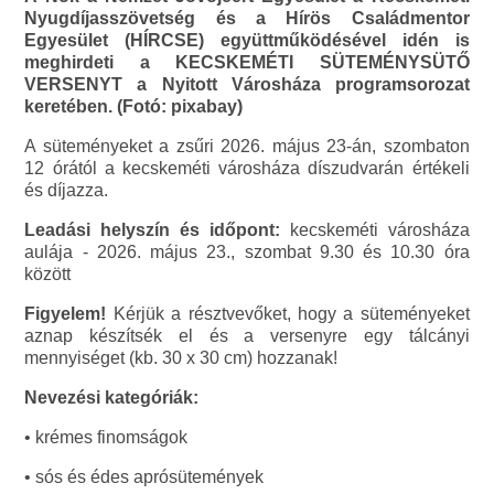
Nyugdíjasszövetség és a Hírös Családmentor
Egyesület (HÍRCSE) együttműködésével idén is
meghirdeti a KECSKEMÉTI SÜTEMÉNYSÜTŐ
VERSENYT a Nyitott Városháza programsorozat
keretében. (Fotó: pixabay)
A süteményeket a zsűri 2026. május 23-án, szombaton
12 órától a kecskeméti városháza díszudvarán értékeli
és díjazza.
Leadási helyszín és időpont:
kecskeméti városháza
aulája - 2026. május 23., szombat 9.30 és 10.30 óra
között
Figyelem!
Kérjük a résztvevőket, hogy a süteményeket
aznap készítsék el és a versenyre egy tálcányi
mennyiséget (kb. 30 x 30 cm) hozzanak!
Nevezési kategóriák:
• krémes finomságok
• sós és édes aprósütemények