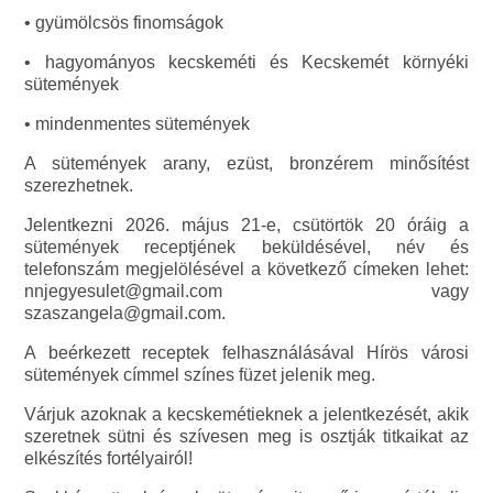
• gyümölcsös finomságok
• hagyományos kecskeméti és Kecskemét környéki
sütemények
• mindenmentes sütemények
A sütemények arany, ezüst, bronzérem minősítést
szerezhetnek.
Jelentkezni 2026. május 21-e, csütörtök 20 óráig a
sütemények receptjének beküldésével, név és
telefonszám megjelölésével a következő címeken lehet:
nnjegyesulet@gmail.com vagy
szaszangela@gmail.com.
A beérkezett receptek felhasználásával Hírös városi
sütemények címmel színes füzet jelenik meg.
Várjuk azoknak a kecskemétieknek a jelentkezését, akik
szeretnek sütni és szívesen meg is osztják titkaikat az
elkészítés fortélyairól!