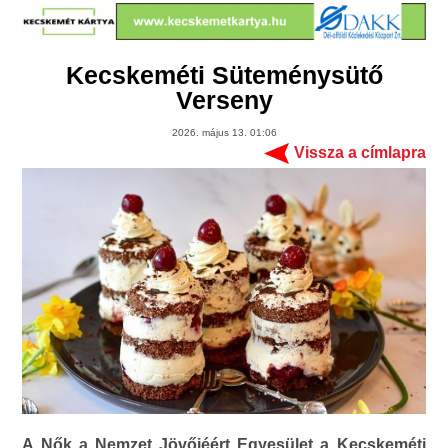
Kecskeméti Süteménysütő
Verseny
2026. május 13. 01:06
Vissza a címlapra
A Nők a Nemzet Jövőjéért Egyesület a Kecskeméti