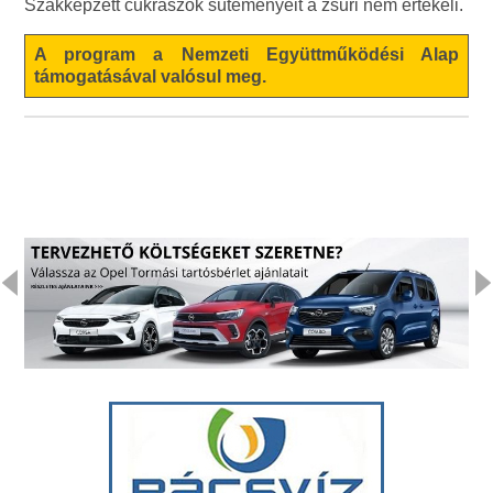
Szakképzett cukrászok süteményeit a zsűri nem értékeli.
A program a Nemzeti Együttműködési Alap
támogatásával valósul meg.