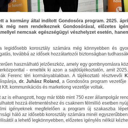
 a kormány által indított Gondosóra program. 2025. áprili
kik még nem rendelkeznek Gondosórával, előzetes igén
 amellyel nemcsak egészségügyi vészhelyzet esetén, hane
 a legidősebb korosztály számára még könnyebben és gyor
gatás, továbbá az idősek hozzátartozói biztonságban tudhassák 
erűen használható jelzőeszköz, amely egy gombnyomásra közve
rközponttal - emelték ki azon a sajtótájékoztatón, amit 2025.
eák Ferenc téri kormányablakban. A tájékoztató résztvevői
K
őispánja,
dr. Juhász Roland
, a Gondosóra program vezetője
t Kft. kommunikációs és marketiong vezetője voltak.
t az is elhangzott, hogy már több mint 750 ezer állampolgár re
lhatott hozzá életmentéshez és csaknem félmillió esetben nyújt
almi igényeknek megfelelően a program új szakaszba lépe
tonsági háló az idősebb korosztály számára minél egyszerűbben
rilisától a lehető legkönnyebben, előzetes igénylés nélkül kézh