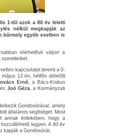
s 1-től azok a 80 év feletti
ylés nélkül megkapják az
m bármely egyéb esetben is
sabban elérhetővé váljon a
szeretteiket.
tlen kapcsolatot teremt a 0-
 május 12-én, hétfőn délelőtt
ovács Ernő
, a Bács-Kiskun
 és
Joó Géza
, a Kormányzati
ndelkezik Gondosórával, amely
ott általános segítséget. Most
tt annak érdekében, hogy a
 hozzáférhető legyen. A 80 év
ez kapják a Gondosórát.