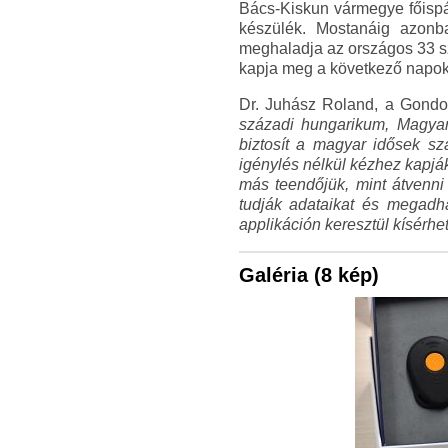
Bács-Kiskun vármegye főisp
készülék. Mostanáig azonb
meghaladja az országos 33 sz
kapja meg a következő napokb
Dr. Juhász Roland, a Gondo
századi hungarikum, Magyar
biztosít a magyar idősek s
igénylés nélkül kézhez kapjá
más teendőjük, mint átvenni 
tudják adataikat és megadha
applikáción keresztül kísérhet
Galéria (8 kép)