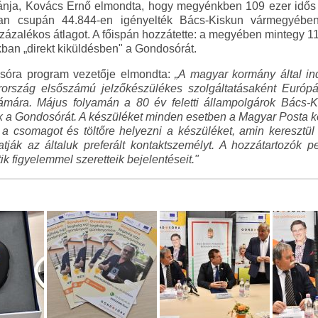
ánja, Kovács Ernő elmondta, hogy megyénkben 109 ezer idős
an csupán 44.844-en igényelték Bács-Kiskun vármegyébe
ázalékos átlagot. A főispán hozzátette: a megyében mintegy 11 e
an „direkt kiküldésben" a Gondosórát.
sóra program vezetője elmondta:
„A magyar kormány által in
ország elsőszámú jelzőkészülékes szolgáltatásaként Európá
zámára. Május folyamán a 80 év feletti állampolgárok Bács-
k a Gondosórát. A készüléket minden esetben a Magyar Posta ké
a csomagot és töltőre helyezni a készüléket, amin keresztül t
tják az általuk preferált kontaktszemélyt. A hozzátartozók
ik figyelemmel szeretteik bejelentéseit."