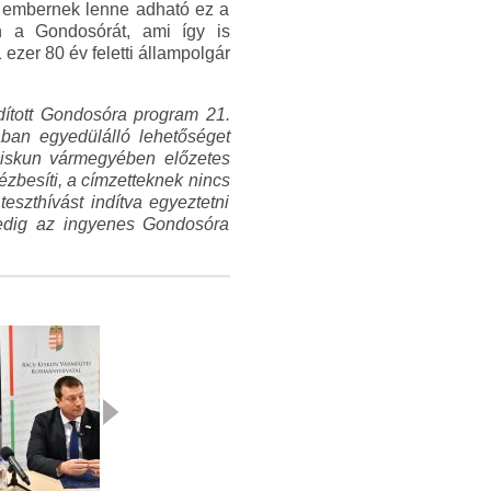
 embernek lenne adható ez a
n a Gondosórát, ami így is
zer 80 év feletti állampolgár
dított Gondosóra program 21.
ban egyedülálló lehetőséget
Kiskun vármegyében előzetes
zbesíti, a címzetteknek nincs
eszthívást indítva egyeztetni
 pedig az ingyenes Gondosóra