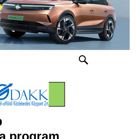
b
ra program