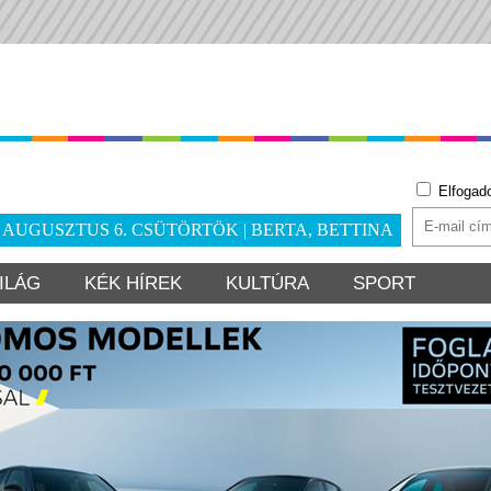
Elfogad
. AUGUSZTUS 6. CSÜTÖRTÖK | BERTA, BETTINA
ILÁG
KÉK HÍREK
KULTÚRA
SPORT