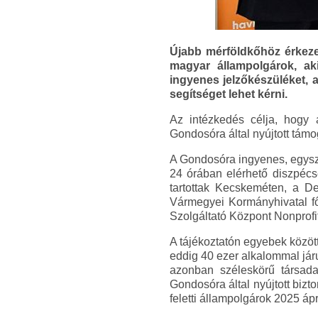
Újabb mérföldkőhöz érkezett
magyar állampolgárok, a
ingyenes jelzőkészüléket,
segítséget lehet kérni.
Az intézkedés célja, hogy
Gondosóra által nyújtott támo
A Gondosóra ingyenes, egysz
24 órában elérhető diszpécse
tartottak Kecskeméten, a D
Vármegyei Kormányhivatal f
Szolgáltató Központ Nonprofi
A tájékoztatón egyebek közöt
eddig 40 ezer alkalommal járu
azonban széleskörű társad
Gondosóra által nyújtott biz
feletti állampolgárok 2025 áp