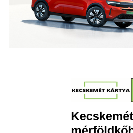
Kecskeméti
mérföldkőh