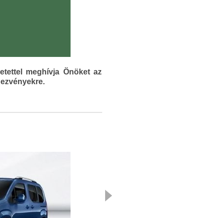
tettel meghívja Önöket az
dezvényekre.