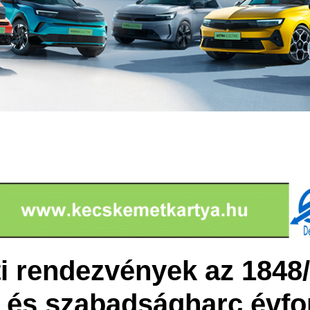
 rendezvények az 1848/
 és szabadságharc évfo