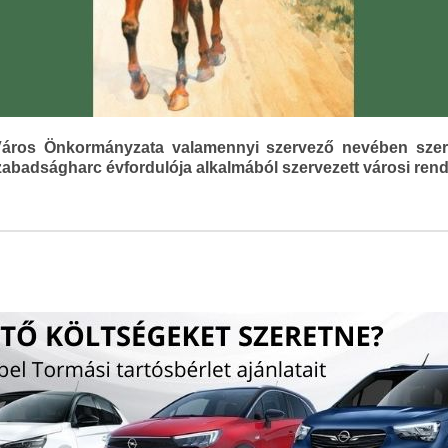
ros Önkormányzata valamennyi szervező nevében szere
zabadságharc évfordulója alkalmából szervezett városi ren