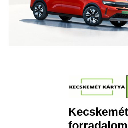
Kecskeméti
forradalom