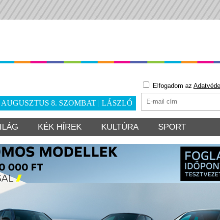
Elfogadom az
Adatvéde
. AUGUSZTUS 8. SZOMBAT | LÁSZLÓ
ILÁG
KÉK HÍREK
KULTÚRA
SPORT