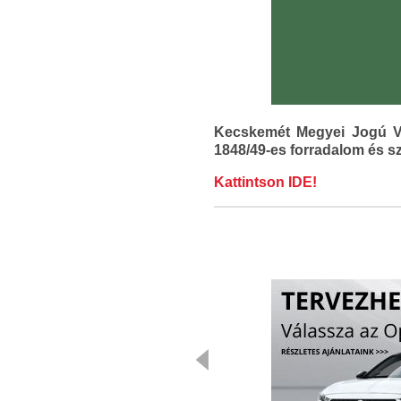
Kecskemét Megyei Jogú Vá
1848/49-es forradalom és s
Kattintson IDE!