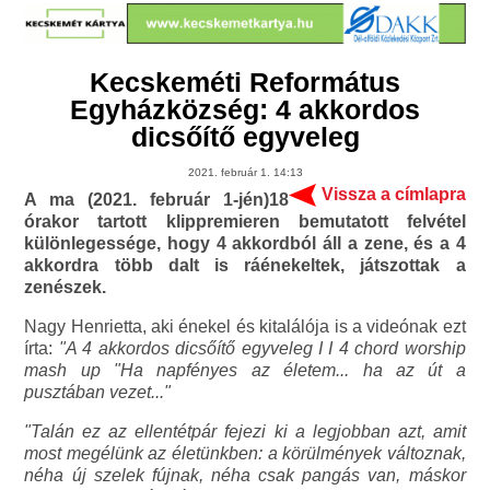
Kecskeméti Református
Egyházközség: 4 akkordos
dicsőítő egyveleg
2021. február 1. 14:13
Vissza a címlapra
A ma (2021. február 1-jén)18
órakor tartott klippremieren bemutatott felvétel
különlegessége, hogy 4 akkordból áll a zene, és a 4
akkordra több dalt is ráénekeltek, játszottak a
zenészek.
Nagy Henrietta, aki énekel és kitalálója is a videónak ezt
írta:
"A 4 akkordos dicsőítő egyveleg I I 4 chord worship
mash up "Ha napfényes az életem... ha az út a
pusztában vezet..."
"Talán ez az ellentétpár fejezi ki a legjobban azt, amit
most megélünk az életünkben: a körülmények változnak,
néha új szelek fújnak, néha csak pangás van, máskor