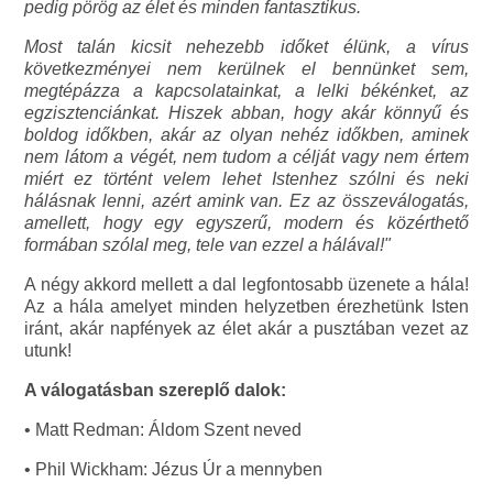
pedig pörög az élet és minden fantasztikus.
Most talán kicsit nehezebb időket élünk, a vírus
következményei nem kerülnek el bennünket sem,
megtépázza a kapcsolatainkat, a lelki békénket, az
egzisztenciánkat. Hiszek abban, hogy akár könnyű és
boldog időkben, akár az olyan nehéz időkben, aminek
nem látom a végét, nem tudom a célját vagy nem értem
miért ez történt velem lehet Istenhez szólni és neki
hálásnak lenni, azért amink van. Ez az összeválogatás,
amellett, hogy egy egyszerű, modern és közérthető
formában szólal meg, tele van ezzel a hálával!"
A négy akkord mellett a dal legfontosabb üzenete a hála!
Az a hála amelyet minden helyzetben érezhetünk Isten
iránt, akár napfények az élet akár a pusztában vezet az
utunk!
A válogatásban szereplő dalok:
• Matt Redman: Áldom Szent neved
• Phil Wickham: Jézus Úr a mennyben