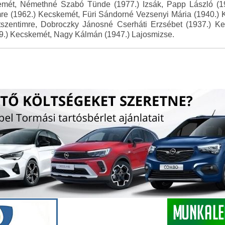
kemét, Némethné Szabó Tünde (1977.) Izsák, Papp László (1
mre (1962.) Kecskemét, Füri Sándorné Vezsenyi Mária (1940.)
tszentimre, Dobroczky Jánosné Cserháti Erzsébet (1937.) Ke
39.) Kecskemét, Nagy Kálmán (1947.) Lajosmizse.