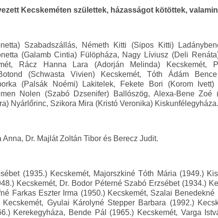
ezett Kecskeméten születtek, házasságot kötöttek, valamin
etta) Szabadszállás, Németh Kitti (Sipos Kitti) Ladánybe
netta (Galamb Cintia) Fülöpháza, Nagy Líviusz (Deli Renát
emét, Rácz Hanna Lara (Adorján Melinda) Kecskemét, P
 Botond (Schwasta Vivien) Kecskemét, Tóth Ádám Bence
borka (Palsák Noémi) Lakitelek, Fekete Bori (Korom Ivett)
men Nolen (Szabó Dzsenifer) Ballószög, Alexa-Bene Zoé (
a) Nyárlőrinc, Szikora Mira (Kristó Veronika) Kiskunfélegyháza
 Anna, Dr. Majlát Zoltán Tibor és Berecz Judit.
sébet (1935.) Kecskemét, Majorszkiné Tóth Mária (1949.) Kis
48.) Kecskemét, Dr. Bodor Péterné Szabó Erzsébet (1934.) Ke
né Farkas Eszter Irma (1950.) Kecskemét, Szalai Benedekné
) Kecskemét, Gyulai Károlyné Stepper Barbara (1992.) Kecs
6.) Kerekegyháza, Bende Pál (1965.) Kecskemét, Varga Istv