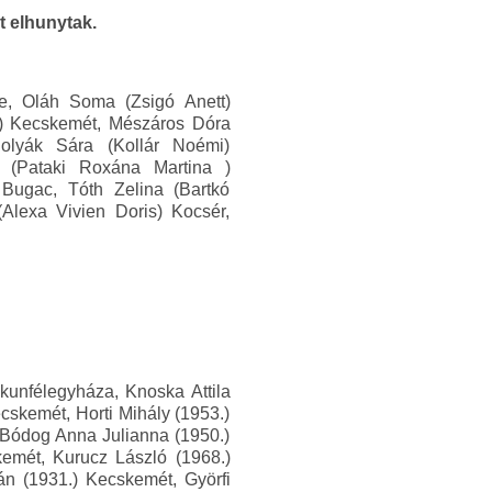
t elhunytak.
ne, Oláh Soma (Zsigó Anett)
a) Kecskemét, Mészáros Dóra
olyák Sára (Kollár Noémi)
 (Pataki Roxána Martina )
 Bugac, Tóth Zelina (Bartkó
Alexa Vivien Doris) Kocsér,
.
kunfélegyháza, Knoska Attila
cskemét, Horti Mihály (1953.)
 Bódog Anna Julianna (1950.)
kemét, Kurucz László (1968.)
án (1931.) Kecskemét, Györfi