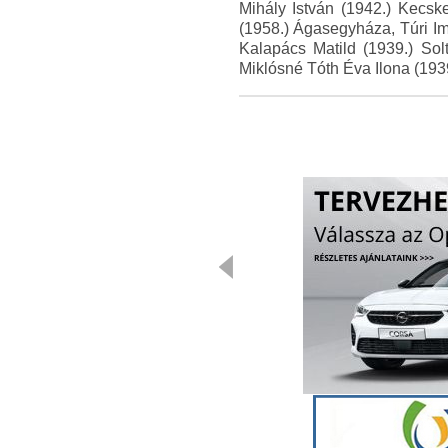
Mihály István (1942.) Kecs
(1958.) Ágasegyháza, Túri I
Kalapács Matild (1939.) Sol
Miklósné Tóth Éva Ilona (19