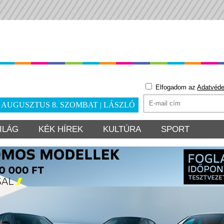
Elfogadom az
Adatvéde
. AUGUSZTUS 8. SZOMBAT | LÁSZLÓ
ILÁG
KÉK HÍREK
KULTÚRA
SPORT