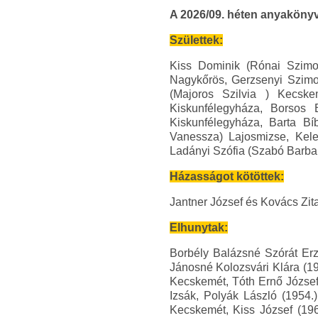
A 2026/09. héten anyakönyv
Születtek:
Kiss Dominik (Rónai Szimon
Nagykőrös, Gerzsenyi Szimo
(Majoros Szilvia ) Kecsk
Kiskunfélegyháza, Borsos
Kiskunfélegyháza, Barta Bí
Vanessza) Lajosmizse, Kele
Ladányi Szófia (Szabó Barbar
Házasságot kötöttek:
Jantner József és Kovács Zita
Elhunytak:
Borbély Balázsné Szórát Erz
Jánosné Kolozsvári Klára (19
Kecskemét, Tóth Ernő József
Izsák, Polyák László (1954.
Kecskemét, Kiss József (196