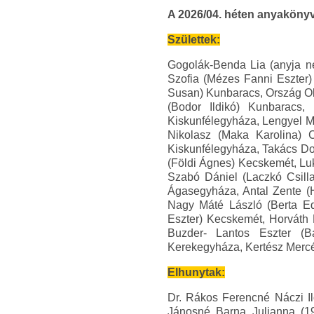
A 2026/04. héten anyakönyv
Születtek:
Gogolák-Benda Lia (anyja n
Szofia (Mézes Fanni Eszter
Susan) Kunbaracs, Ország Ol
(Bodor Ildikó) Kunbaracs,
Kiskunfélegyháza, Lengyel M
Nikolasz (Maka Karolina) C
Kiskunfélegyháza, Takács Do
(Földi Ágnes) Kecskemét, Lu
Szabó Dániel (Laczkó Csill
Ágasegyháza, Antal Zente (
Nagy Máté László (Berta Ed
Eszter) Kecskemét, Horváth 
Buzder- Lantos Eszter (B
Kerekegyháza, Kertész Mercé
Elhunytak:
Dr. Rákos Ferencné Náczi I
Jánosné Barna Julianna (19