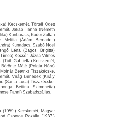
a) Kecskemét, Törteli Odett
skemét, Jakab Hanna (Németh
ikó) Kunbaracs, Bodor Zoltán
e Melitta (Ádám Bernadett)
xandra) Kunadacs, Szabó Noel
engő Léna (Bagosi Brigitta)
 Tímea) Kocsér, Józsa Vilmos
 (Tóth Gabriella) Kecskemét,
 Börönte Máté (Polgár Nóra)
olnár Beatrix) Tiszakécske,
emét, Virág Benedek (Király
nc (Sánta Luca) Tiszakécske,
ponga Bettina Szimonetta)
mese Fanni) Szabadszállás.
a (1959.) Kecskemét, Magyar
sné Csontos Rozália (1937.)