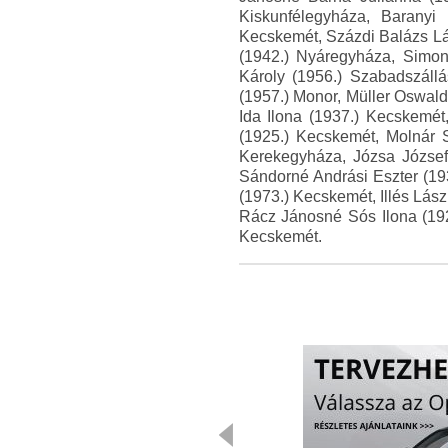
Kiskunfélegyháza, Baranyi 
Kecskemét, Százdi Balázs Lá
(1942.) Nyáregyháza, Simon
Károly (1956.) Szabadszáll
(1957.) Monor, Müller Oswal
Ida Ilona (1937.) Kecskemé
(1925.) Kecskemét, Molnár 
Kerekegyháza, Józsa József
Sándorné Andrási Eszter (19
(1973.) Kecskemét, Illés Lás
Rácz Jánosné Sós Ilona (192
Kecskemét.