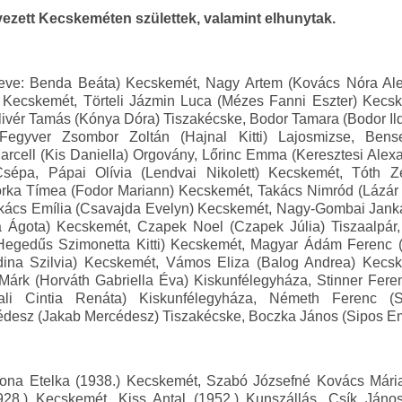
ezett Kecskeméten születtek, valamint elhunytak.
eve: Benda Beáta) Kecskemét, Nagy Artem (Kovács Nóra Alex
) Kecskemét, Törteli Jázmin Luca (Mézes Fanni Eszter) Kec
ivér Tamás (Kónya Dóra) Tiszakécske, Bodor Tamara (Bodor Ild
 Fegyver Zsombor Zoltán (Hajnal Kitti) Lajosmizse, Bens
arcell (Kis Daniella) Orgovány, Lőrinc Emma (Keresztesi Ale
sépa, Pápai Olívia (Lendvai Nikolett) Kecskemét, Tóth Z
rka Tímea (Fodor Mariann) Kecskemét, Takács Nimród (Lázár
kács Emília (Csavajda Evelyn) Kecskemét, Nagy-Gombai Janka
a Ágota) Kecskemét, Czapek Noel (Czapek Júlia) Tiszaalpár,
Hegedűs Szimonetta Kitti) Kecskemét, Magyar Ádám Ferenc (M
ina Szilvia) Kecskemét, Vámos Eliza (Balog Andrea) Kecsk
Márk (Horváth Gabriella Éva) Kiskunfélegyháza, Stinner Fere
ali Cintia Renáta) Kiskunfélegyháza, Németh Ferenc (S
desz (Jakab Mercédesz) Tiszakécske, Boczka János (Sipos E
lona Etelka (1938.) Kecskemét, Szabó Józsefné Kovács Mári
28.) Kecskemét, Kiss Antal (1952.) Kunszállás, Csík Jáno