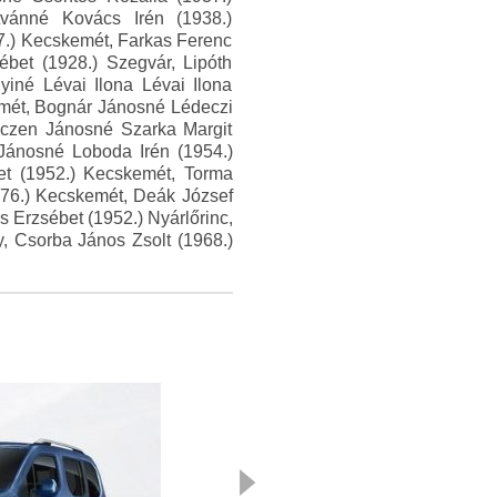
stvánné Kovács Irén (1938.)
7.) Kecskemét, Farkas Ferenc
bet (1928.) Szegvár, Lipóth
iné Lévai Ilona Lévai Ilona
emét, Bognár Jánosné Lédeczi
nczen Jánosné Szarka Margit
Jánosné Loboda Irén (1954.)
et (1952.) Kecskemét, Torma
976.) Kecskemét, Deák József
 Erzsébet (1952.) Nyárlőrinc,
, Csorba János Zsolt (1968.)