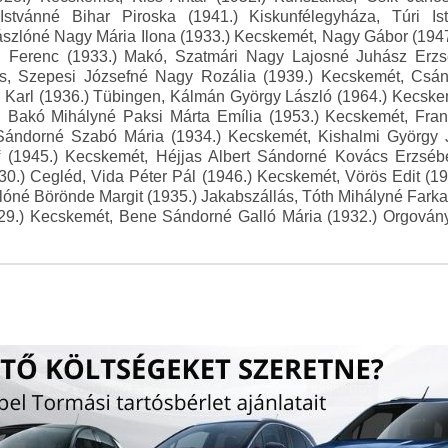
Istvánné Bihar Piroska (1941.) Kiskunfélegyháza, Túri I
szlóné Nagy Mária Ilona (1933.) Kecskemét, Nagy Gábor (194
 Ferenc (1933.) Makó, Szatmári Nagy Lajosné Juhász Erzsé
ás, Szepesi Józsefné Nagy Rozália (1939.) Kecskemét, Csány
d Karl (1936.) Tübingen, Kálmán György László (1964.) Kecsk
t, Bakó Mihályné Paksi Márta Emília (1953.) Kecskemét, Fra
Sándorné Szabó Mária (1934.) Kecskemét, Kishalmi György 
 (1945.) Kecskemét, Héjjas Albert Sándorné Kovács Erzséb
30.) Cegléd, Vida Péter Pál (1946.) Kecskemét, Vörös Edit (1
zlóné Börönde Margit (1935.) Jakabszállás, Tóth Mihályné Farkas
9.) Kecskemét, Bene Sándorné Galló Mária (1932.) Orgovány