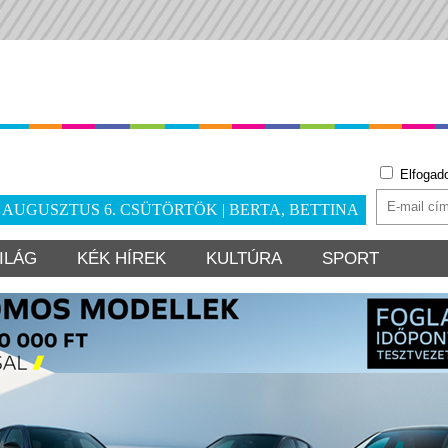
Elfogad
. AUGUSZTUS 6. CSÜTÖRTÖK | BERTA, BETTINA
ILÁG
KÉK HÍREK
KULTÚRA
SPORT