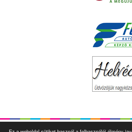
Ez a weboldal sütiket használ a felhasználói élmény ja