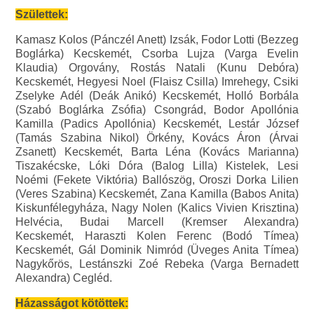
Születtek:
Kamasz Kolos (Pánczél Anett) Izsák, Fodor Lotti (Bezzeg
Boglárka) Kecskemét, Csorba Lujza (Varga Evelin
Klaudia) Orgovány, Rostás Natali (Kunu Debóra)
Kecskemét, Hegyesi Noel (Flaisz Csilla) Imrehegy, Csiki
Zselyke Adél (Deák Anikó) Kecskemét, Holló Borbála
(Szabó Boglárka Zsófia) Csongrád, Bodor Apollónia
Kamilla (Padics Apollónia) Kecskemét, Lestár József
(Tamás Szabina Nikol) Örkény, Kovács Áron (Árvai
Zsanett) Kecskemét, Barta Léna (Kovács Marianna)
Tiszakécske, Lóki Dóra (Balog Lilla) Kistelek, Lesi
Noémi (Fekete Viktória) Ballószög, Oroszi Dorka Lilien
(Veres Szabina) Kecskemét, Zana Kamilla (Babos Anita)
Kiskunfélegyháza, Nagy Nolen (Kalics Vivien Krisztina)
Helvécia, Budai Marcell (Kremser Alexandra)
Kecskemét, Haraszti Kolen Ferenc (Bodó Tímea)
Kecskemét, Gál Dominik Nimród (Üveges Anita Tímea)
Nagykőrös, Lestánszki Zoé Rebeka (Varga Bernadett
Alexandra) Cegléd.
Házasságot kötöttek: