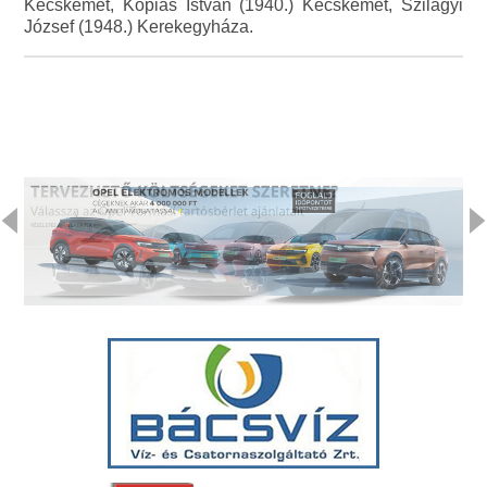
Kecskemét, Kopiás István (1940.) Kecskemét, Szilágyi
József (1948.) Kerekegyháza.