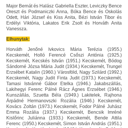
Major Bernát és Halász Gabriella Eszter, Leviczky Bence
Oreszt és Podmaniczki Anna, Bóka Bence és Oskolás
Odett, Hári József és Kiss Anita, Bézi István Tibor és
Erdélyi Viktória, Lakatos Erik Zsolt és Horváth Anita
Vanessza.
Elhunytak:
Horváth Jenőné Ivkovics Mária Terézia (1955.)
Kecskemét, Holló Ferencé Csőszi Antónia (1925.)
Kecskemét, Kecskés István (1951.) Kecskemét, Bódog
Sándorné Józsa Mária Judit (1934.) Kecskemét, Trungel
Erzsébet Katalin (1960.) Városföld, Nagy Szilárd (1992.)
Kecskemét, Nagy Judit Finta Judit (1973.) Kecskemét,
Tamasi Istvánné Gábor Etelka (1946.) Jakabszállás,
Lakihegyi Ferenc Pálné Rácz Ágnes Erzsébet (1946.)
Kunszállás, Szuetta Béla (1949.) Lakitelek, Rajhona
Árpádné Hermanovszki Rozália (1946.) Kecskemét,
Kovács Zoltán (1973.) Kecskemét, Fodor Pálné Juhász
Emma Rozália (1937.) Kecskemét, Bencsik Imréné
Kislőrinc Juliánna (1933.) Kecskemét, Bende Attila
Ferenc (1950.) Kecskemét, Simon István András (1951.)