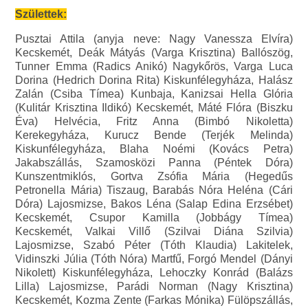
Születtek:
Pusztai Attila (anyja neve: Nagy Vanessza Elvíra)
Kecskemét, Deák Mátyás (Varga Krisztina) Ballószög,
Tunner Emma (Radics Anikó) Nagykőrös, Varga Luca
Dorina (Hedrich Dorina Rita) Kiskunfélegyháza, Halász
Zalán (Csiba Tímea) Kunbaja, Kanizsai Hella Glória
(Kulitár Krisztina Ildikó) Kecskemét, Máté Flóra (Biszku
Éva) Helvécia, Fritz Anna (Bimbó Nikoletta)
Kerekegyháza, Kurucz Bende (Terjék Melinda)
Kiskunfélegyháza, Blaha Noémi (Kovács Petra)
Jakabszállás, Szamosközi Panna (Péntek Dóra)
Kunszentmiklós, Gortva Zsófia Mária (Hegedűs
Petronella Mária) Tiszaug, Barabás Nóra Heléna (Cári
Dóra) Lajosmizse, Bakos Léna (Salap Edina Erzsébet)
Kecskemét, Csupor Kamilla (Jobbágy Tímea)
Kecskemét, Valkai Villő (Szilvai Diána Szilvia)
Lajosmizse, Szabó Péter (Tóth Klaudia) Lakitelek,
Vidinszki Júlia (Tóth Nóra) Martfű, Forgó Mendel (Dányi
Nikolett) Kiskunfélegyháza, Lehoczky Konrád (Balázs
Lilla) Lajosmizse, Parádi Norman (Nagy Krisztina)
Kecskemét, Kozma Zente (Farkas Mónika) Fülöpszállás,