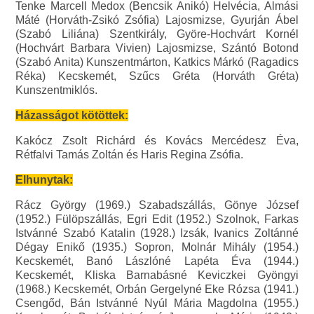
Tenke Marcell Medox (Bencsik Anikó) Helvécia, Almási
Máté (Horváth-Zsikó Zsófia) Lajosmizse, Gyurján Ábel
(Szabó Liliána) Szentkirály, Györe-Hochvárt Kornél
(Hochvárt Barbara Vivien) Lajosmizse, Szántó Botond
(Szabó Anita) Kunszentmárton, Katkics Márkó (Ragadics
Réka) Kecskemét, Szűcs Gréta (Horváth Gréta)
Kunszentmiklós.
Házasságot kötöttek:
Kakócz Zsolt Richárd és Kovács Mercédesz Éva,
Rétfalvi Tamás Zoltán és Haris Regina Zsófia.
Elhunytak:
Rácz György (1969.) Szabadszállás, Gönye József
(1952.) Fülöpszállás, Egri Edit (1952.) Szolnok, Farkas
Istvánné Szabó Katalin (1928.) Izsák, Ivanics Zoltánné
Dégay Enikő (1935.) Sopron, Molnár Mihály (1954.)
Kecskemét, Banó Lászlóné Lapéta Éva (1944.)
Kecskemét, Kliska Barnabásné Keviczkei Gyöngyi
(1968.) Kecskemét, Orbán Gergelyné Eke Rózsa (1941.)
Csengőd, Bán Istvánné Nyúl Mária Magdolna (1955.)