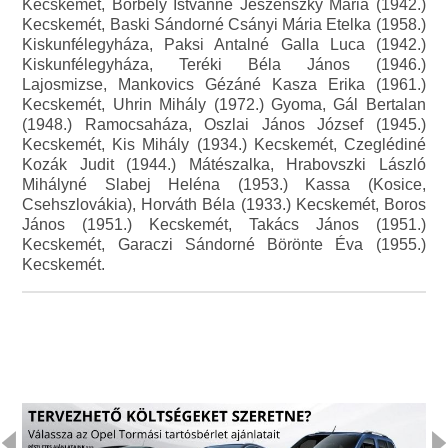
Kecskemét, Borbély Istvánné Jeszenszky Mária (1942.)
Kecskemét, Baski Sándorné Csányi Mária Etelka (1958.)
Kiskunfélegyháza, Paksi Antalné Galla Luca (1942.)
Kiskunfélegyháza, Teréki Béla János (1946.)
Lajosmizse, Mankovics Gézáné Kasza Erika (1961.)
Kecskemét, Uhrin Mihály (1972.) Gyoma, Gál Bertalan
(1948.) Ramocsaháza, Oszlai János József (1945.)
Kecskemét, Kis Mihály (1934.) Kecskemét, Czeglédiné
Kozák Judit (1944.) Mátészalka, Hrabovszki László
Mihályné Slabej Heléna (1953.) Kassa (Kosice,
Csehszlovákia), Horváth Béla (1933.) Kecskemét, Boros
János (1951.) Kecskemét, Takács János (1951.)
Kecskemét, Garaczi Sándorné Börönte Éva (1955.)
Kecskemét.