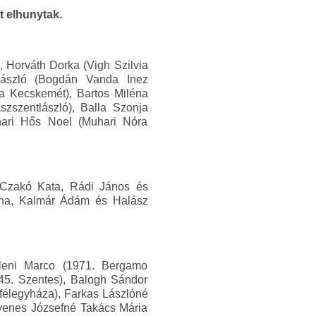
t elhunytak.
 Horváth Dorka (Vigh Szilvia
László (Bogdán Vanda Inez
ra Kecskemét), Bartos Miléna
zszentlászló), Balla Szonja
hari Hős Noel (Muhari Nóra
s Czakó Kata, Rádi János és
gina, Kalmár Ádám és Halász
leni Marco (1971. Bergamo
945. Szentes), Balogh Sándor
félegyháza), Farkas Lászlóné
Gyenes Józsefné Takács Mária