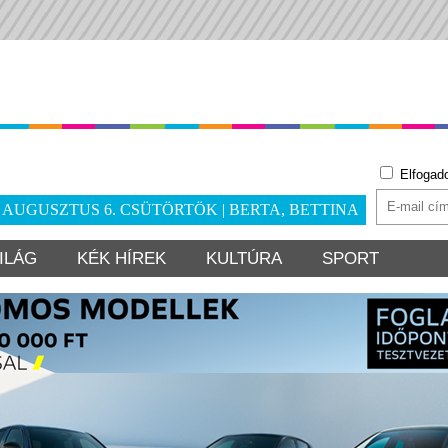
Elfogad
. AUGUSZTUS 6. CSÜTÖRTÖK | BERTA, BETTINA
ILÁG
KÉK HÍREK
KULTÚRA
SPORT