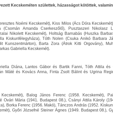
ezett Kecskeméten születtek, házasságot kötöttek, valamin
Keresztes Noémi Kecskemét), Kiss Milos (Ács Dóra Kecskemét),
a (Csomán Amanda Cserkeszőlő), Pusztaszeri Nikolasz 
zalai Nikolett Kecskemét), Holtság Barnabás (Huszka Barba
a Kiskunfélegyháza), Tóth Nolen (Csuka Anikó Barbara Jás
t Kunszentmárton), Barta Zora (Átrok Kitti Orgovány), Mu
arkas Gabriella Kecskemét).
riella Diána, Lantos Gábor és Bartik Fanni, Tóth Attila é
stván Máté és Kovács Anna, Finta Zsolt Bálint és Ugrina Re
. Kecskemét), Balog János Ferenc (1958. Kecskemét), Pa
né Ovári Mária (1941. Budapest 08.), Csányi Attila Károly (1
za), Borka Ferenc (1956. Makó), Tánczos András (1952. Kiskun
emét), Győri Józsefné Steiner Ágnes (1949. Budapest 08.), 