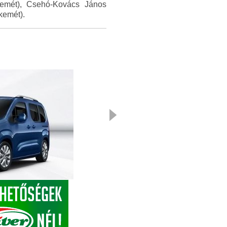
skemét), Csehó-Kovács János
kemét).