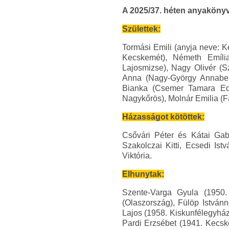
A 2025/37. héten anyakönyv
Születtek:
Tormási Emili (anyja neve: 
Kecskemét), Németh Emíli
Lajosmizse), Nagy Olivér (S
Anna (Nagy-György Annabell
Bianka (Csemer Tamara Edi
Nagykőrös), Molnár Emilia (F
Házasságot kötöttek:
Csővári Péter és Kátai Gab
Szakolczai Kitti, Ecsedi I
Viktória.
Elhunytak:
Szente-Varga Gyula (1950
(Olaszország), Fülöp István
Lajos (1958. Kiskunfélegyhá
Pardi Erzsébet (1941. Kecsk