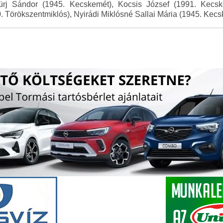
 Fürj Sándor (1945. Kecskemét), Kocsis József (1991. Kec
. Törökszentmiklós), Nyirádi Miklósné Sallai Mária (1945. Kecs