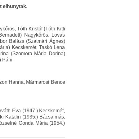
t elhunytak.
rös, Tóth Kristóf (Tóth Kitti
Bernadett) Nagykőrös, Lovas
ábor Balázs (Szatmári Ágnes)
ária) Kecskemét, Taskó Léna
orina (Szomora Mária Dorina)
) Páhi.
ajzon Hanna, Mármarosi Bence
rváth Éva (1947.) Kecskemét,
i Katalin (1935.) Bácsalmás,
Józsefné Gonda Mária (1954.)