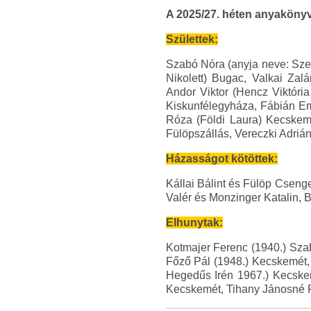
A 2025/27. héten anyakönyv
Születtek:
Szabó Nóra (anyja neve: Szel
Nikolett) Bugac, Valkai Za
Andor Viktor (Hencz Viktóri
Kiskunfélegyháza, Fábián E
Róza (Földi Laura) Kecskemé
Fülöpszállás, Vereczki Adriá
Házasságot kötöttek:
Kállai Bálint és Fülöp Csen
Valér és Monzinger Katalin, 
Elhunytak:
Kotmajer Ferenc (1940.) Sza
Főző Pál (1948.) Kecskemét,
Hegedűs Irén 1967.) Kecskem
Kecskemét, Tihany Jánosné For