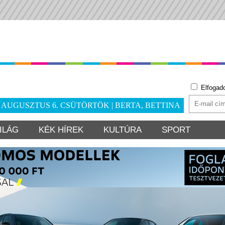
Elfogad
. AUGUSZTUS 6. CSÜTÖRTÖK | BERTA, BETTINA
ILÁG
KÉK HÍREK
KULTÚRA
SPORT