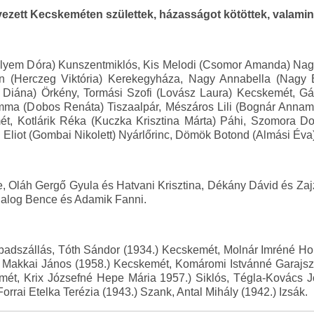
ezett Kecskeméten születtek, házasságot kötöttek, valamin
yem Dóra) Kunszentmiklós, Kis Melodi (Csomor Amanda) Nagykő
lán (Herczeg Viktória) Kerekegyháza, Nagy Annabella (Nagy 
a Diána) Örkény, Tormási Szofi (Lovász Laura) Kecskemét, G
mma (Dobos Renáta) Tiszaalpár, Mészáros Lili (Bognár Annam
t, Kotlárik Réka (Kuczka Krisztina Márta) Páhi, Szomora D
n Eliot (Gombai Nikolett) Nyárlőrinc, Dömök Botond (Almási Éva
ge, Oláh Gergő Gyula és Hatvani Krisztina, Dékány Dávid és Z
Balog Bence és Adamik Fanni.
badszállás, Tóth Sándor (1934.) Kecskemét, Molnár Imréné Ho
 Makkai János (1958.) Kecskemét, Komáromi Istvánné Garajszk
ét, Krix Józsefné Hepe Mária 1957.) Siklós, Tégla-Kovács 
rai Etelka Terézia (1943.) Szank, Antal Mihály (1942.) Izsák.