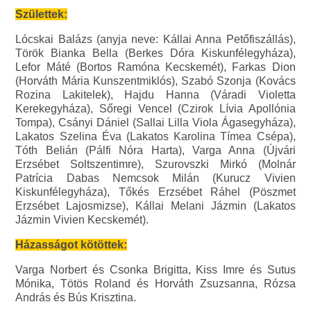
Születtek:
Lócskai Balázs (anyja neve: Kállai Anna Petőfiszállás),
Török Bianka Bella (Berkes Dóra Kiskunfélegyháza),
Lefor Máté (Bortos Ramóna Kecskemét), Farkas Dion
(Horváth Mária Kunszentmiklós), Szabó Szonja (Kovács
Rozina Lakitelek), Hajdu Hanna (Váradi Violetta
Kerekegyháza), Sőregi Vencel (Czirok Lívia Apollónia
Tompa), Csányi Dániel (Sallai Lilla Viola Ágasegyháza),
Lakatos Szelina Éva (Lakatos Karolina Tímea Csépa),
Tóth Belián (Pálfi Nóra Harta), Varga Anna (Újvári
Erzsébet Soltszentimre), Szurovszki Mirkó (Molnár
Patrícia Dabas Nemcsok Milán (Kurucz Vivien
Kiskunfélegyháza), Tőkés Erzsébet Ráhel (Pöszmet
Erzsébet Lajosmizse), Kállai Melani Jázmin (Lakatos
Jázmin Vivien Kecskemét).
Házasságot kötöttek:
Varga Norbert és Csonka Brigitta, Kiss Imre és Sutus
Mónika, Tötös Roland és Horváth Zsuzsanna, Rózsa
András és Bús Krisztina.