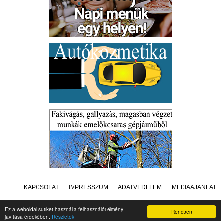
KAPCSOLAT
IMPRESSZUM
ADATVÉDELEM
MÉDIAAJÁNLAT
Ez a weboldal sütiket használ a felhasználói élmény
Rendben
javítása érdekében.
Részletek
Készítette:
Raster Studio