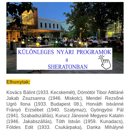
Elhunytak:
Kovács Bálint (1933. Kecskemét), Dömötör Tibor Attiláné
Jakab Zsuzsanna (1946. Miskolc), Mendel Rezsőné
Ugró Ilona (1933. Budapest 08.), Horváth Istvánné
Frányó Erzsébet (1940. Szatymaz), Gyöngyösi Pál
(1941. Szabadszállás), Kurucz Jánosné Megyesi Katalin
(1946. Jakabszállás), Tóth István (1959. Kunadacs),
Földes Edit (1933. Csukárpaka), Danka Mihályné