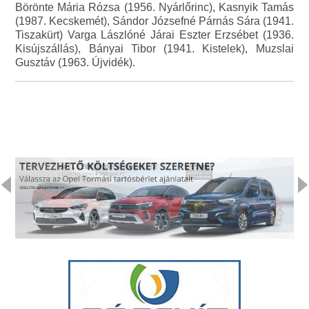
Börönte Mária Rózsa (1956. Nyárlőrinc), Kasnyik Tamás
(1987. Kecskemét), Sándor Józsefné Párnás Sára (1941.
Tiszakürt) Varga Lászlóné Járai Eszter Erzsébet (1936.
Kisújszállás), Bányai Tibor (1941. Kistelek), Muzslai
Gusztáv (1963. Újvidék).