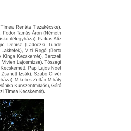
i Tímea Renáta Tiszakécske),
t), Fodor Tamás Áron (Németh
iskunfélegyháza), Farkas Alíz
jic Denisz (Ladoczki Tünde
Lakitelek), Vizi Regő (Berta
y Kinga Kecskemét), Berczeli
k Vivien Lajosmizse), Tószegi
 Kecskemét), Pap Lajos Noel
 Zsanett Izsák), Szabó Olivér
háza), Mikolics Zoltán Mihály
 Mónika Kunszentmiklós), Géró
óczi Tímea Kecskemét).