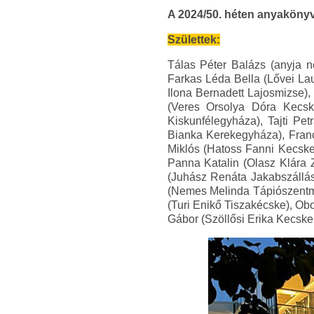
A 2024/50. héten anyakönyv
Születtek:
Tálas Péter Balázs (anyja n
Farkas Léda Bella (Lővei La
Ilona Bernadett Lajosmizse),
(Veres Orsolya Dóra Kecsk
Kiskunfélegyháza), Tajti Pe
Bianka Kerekegyháza), Franc
Miklós (Hatoss Fanni Kecskem
Panna Katalin (Olasz Klára
(Juhász Renáta Jakabszállás)
(Nemes Melinda Tápiószentmár
(Turi Enikő Tiszakécske), Ob
Gábor (Szöllősi Erika Kecske