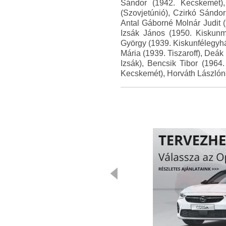
Sándor (1942. Kecskemét),
(Szovjetúnió), Czirkó Sándo
Antal Gáborné Molnár Judit 
Izsák János (1950. Kiskunm
György (1939. Kiskunfélegyh
Mária (1939. Tiszaroff), Deá
Izsák), Bencsik Tibor (1964
Kecskemét), Horváth Lászlón