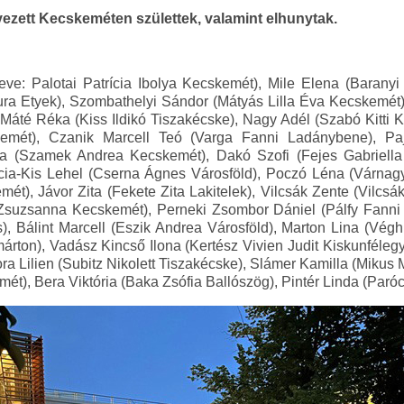
ezett Kecskeméten születtek, valamint elhunytak.
eve: Palotai Patrícia Ibolya Kecskemét), Mile Elena (Barany
ura Etyek), Szombathelyi Sándor (Mátyás Lilla Éva Kecskemé
 Máté Réka (Kiss Ildikó Tiszakécske), Nagy Adél (Szabó Kitti K
emét), Czanik Marcell Teó (Varga Fanni Ladánybene), Pa
tra (Szamek Andrea Kecskemét), Dakó Szofi (Fejes Gabriella 
ia-Kis Lehel (Cserna Ágnes Városföld), Poczó Léna (Várnag
ét), Jávor Zita (Fekete Zita Lakitelek), Vilcsák Zente (Vilcsá
 Zsuzsanna Kecskemét), Perneki Zsombor Dániel (Pálfy Fanni
, Bálint Marcell (Eszik Andrea Városföld), Marton Lina (Végh
ton), Vadász Kincső Ilona (Kertész Vivien Judit Kiskunfélegy
ora Lilien (Subitz Nikolett Tiszakécske), Slámer Kamilla (Mikus
mét), Bera Viktória (Baka Zsófia Ballószög), Pintér Linda (Par