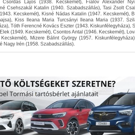
 Csordás Lajos (1938. Kecskemét), Fialov Alexander Nyik
rné Csehszakál Katalin (1940. Szabadszállás), Tasi Zsolt Csa
(1943. Kecskemét), Kisné Nádas Katalin (1947. Kecskemét), B
ajsa), Kiss Ileana Maria Turcsányi Ileana Maria (1937. Szi
áza), Tóth Ferencné Kovács Eszter (1943. Kiskunfélegyháza),
k Elek (1949. Kecskemét), Csontos Antal (1946. Kecskemét), Lov
. Kecskemét), Mizere Bálint György (1957. Kiskunfélegyháza),
é Nagy Irén (1958. Szabadszállás).