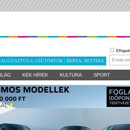
Elfogad
. AUGUSZTUS 6. CSÜTÖRTÖK | BERTA, BETTINA
ILÁG
KÉK HÍREK
KULTÚRA
SPORT