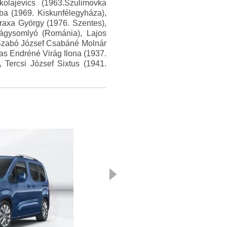
olajevics (1963.Szulimovka
ba (1969. Kiskunfélegyháza),
raxa György (1976. Szentes),
lágysomlyó (Románia), Lajos
 Szabó József Csabáné Molnár
as Endréné Virág Ilona (1937.
 Tercsi József Sixtus (1941.