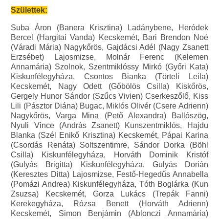
Születtek:
Suba Áron (Banera Krisztina) Ladánybene, Heródek
Bercel (Hargitai Vanda) Kecskemét, Bari Brendon Noé
(Váradi Mária) Nagykőrös, Gajdácsi Adél (Nagy Zsanett
Erzsébet) Lajosmizse, Molnár Ferenc (Kelemen
Annamária) Szolnok, Szentmiklóssy Mirkó (Győri Kata)
Kiskunfélegyháza, Csontos Bianka (Törteli Leila)
Kecskemét, Nagy Odett (Gőbölös Csilla) Kiskőrös,
Gergely Hunor Sándor (Szűcs Vivien) Cserkeszőlő, Kiss
Lili (Pásztor Diána) Bugac, Miklós Olivér (Csere Adrienn)
Nagykőrös, Varga Mina (Pető Alexandra) Ballószög,
Nyuli Vince (András Zsanett) Kunszentmiklós, Hajdu
Blanka (Szél Enikő Krisztina) Kecskemét, Pápai Karina
(Csordás Renáta) Soltszentimre, Sándor Dorka (Böhl
Csilla) Kiskunfélegyháza, Horváth Dominik Kristóf
(Gulyás Brigitta) Kiskunfélegyháza, Gulyás Dorián
(Keresztes Ditta) Lajosmizse, Festő-Hegedűs Annabella
(Pomázi Andrea) Kiskunfélegyháza, Tóth Boglárka (Kun
Zsuzsa) Kecskemét, Gorza Lukács (Trepák Fanni)
Kerekegyháza, Rózsa Benett (Horváth Adrienn)
Kecskemét, Simon Benjámin (Ablonczi Annamária)