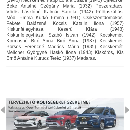
(1940) Kecskemét, Papp Lóránt Csaba (1943) Újkécske,
Beke Antalné Czégány Mária (1932) Peszéradacs,
Vörös Lászlóné Kalmár Sarolta (1942) Fülöpszállás,
Módi Emma Kurkó Emma (1941) Csíkszentdomokos,
Fekete Balázsné Kocsis Katalin Ilona (1957)
Kiskunfélegyháza, Keserű Klára (1943)
Kiskunfélegyháza, Szabó István (1942) Kecskemét,
Kormosné Biró Anna Biró Anna (1937) Kecskemét,
Borsos Ferencné Madács Mária (1935) Kecskemét,
Melicher Györgyné Haskó Ilona (1943) Kiskőrös, Kis
Ernő Antalné Kurucz Teréz (1937) Madaras.