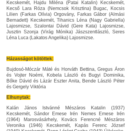
Kecskemét, Hajdu Miléna (Patai Katalin) Kecskemét,
Kecső Lara Róza (Nemcsok Krisztina) Bugac, Kocsis
Lilien (Farkas Olívia) Orgovány, Farkas Gábor (Almási
Bernadett) Kecskemét, Tihanics Léna (Nagy Gabriella)
Lajosmizse, Szalontai Dávid (Gere Kata) Lajosmizse,
Jusztin Szonja (Virág Mónika) Jászszentlászló, Seres
Léna Luca (Lakatos Angelika) Lajosmizse.
Házasságot kötöttek:
Bujdosó-Móczár Máté és Horváth Bettina, Gregus Áron
és Vojter Noémi, Kobela László és Bugyi Dominika,
Bőke Dávid és Lázár Eszter Anita, Bende László Péter
és Gergely Viktória
Elhunytak:
Kalán János Istvánné Mészáros Katalin (1937)
Kecskemét, Sándor Emese Irén Nemes Emese Irén
(1964) Marosvásárhely, Kovács Ferencné Mészáros
Veronika (1946) Kecskemét, Kapás Ferenc József