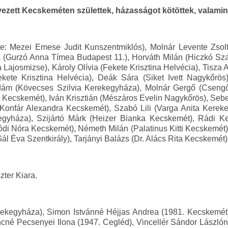
ezett Kecskeméten születtek, házasságot kötöttek, valamin
e: Mezei Emese Judit Kunszentmiklós), Molnár Levente Zsol
a (Gurzó Anna Tímea Budapest 11.), Horváth Milán (Hiczkó Sz
 Lajosmizse), Károly Olívia (Fekete Krisztina Helvécia), Tisza
ekete Krisztina Helvécia), Deák Sára (Siket Ivett Nagykőrö
dám (Kövecses Szilvia Kerekegyháza), Molnár Gergő (Csengőd
a Kecskemét), Iván Krisztián (Mészáros Evelin Nagykőrös), S
onfár Alexandra Kecskemét), Szabó Lili (Varga Anita Kereke
egyháza), Szijártó Márk (Heizer Bianka Kecskemét), Rádi Ke
di Nóra Kecskemét), Németh Milán (Palatinus Kitti Kecskemét)
l Éva Szentkirály), Tarjányi Balázs (Dr. Alács Rita Kecskemét)
zter Kiara.
rekegyháza), Simon Istvánné Héjjas Andrea (1981. Kecskemét)
cné Pecsenyei Ilona (1947. Cegléd), Vincellér Sándor Lászlón