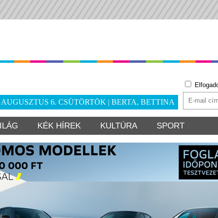
Elfogad
. AUGUSZTUS 6. CSÜTÖRTÖK | BERTA, BETTINA
ILÁG
KÉK HÍREK
KULTÚRA
SPORT