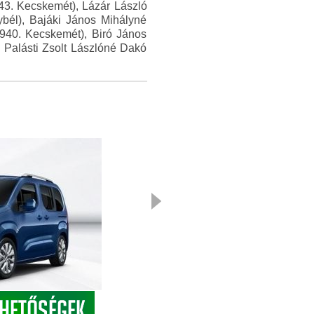
943. Kecskemét), Lázár László
ybél), Bajáki János Mihályné
940. Kecskemét), Biró János
 Palásti Zsolt Lászlóné Dakó