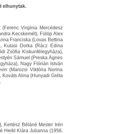
t elhunytak.
t (Ferenc Virgínia Mercédesz
andra Kecskemét), Fülöp Alex
 Anna Franciska (Lovas Bettina
s), Kutasi Dorka (Rácz Edina
i Zsófia Kiskunfélegyháza),
ebestyén Sámuel (Preska Ágnes
gyháza), Nagy Flórián István
vin (Marozsi Viktória Norina
, Kováts Alina (Hunyadi Gréta
.
, Kertész Béláné Mester Irén
é Heibl Klára Julianna (1956.