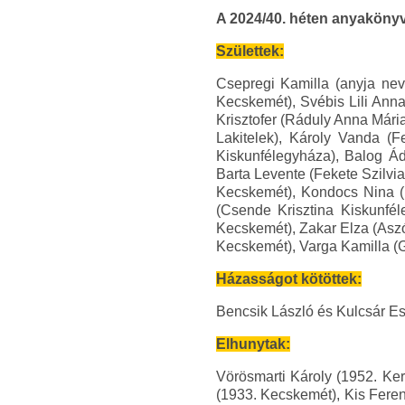
A 2024/40. héten anyakönyv
Születtek:
Csepregi Kamilla (anyja nev
Kecskemét), Svébis Lili Ann
Krisztofer (Ráduly Anna Mária
Lakitelek), Károly Vanda (F
Kiskunfélegyháza), Balog Á
Barta Levente (Fekete Szilvi
Kecskemét), Kondocs Nina (K
(Csende Krisztina Kiskunfél
Kecskemét), Zakar Elza (Aszó
Kecskemét), Varga Kamilla (Gá
Házasságot kötöttek:
Bencsik László és Kulcsár Es
Elhunytak:
Vörösmarti Károly (1952. Ke
(1933. Kecskemét), Kis Feren