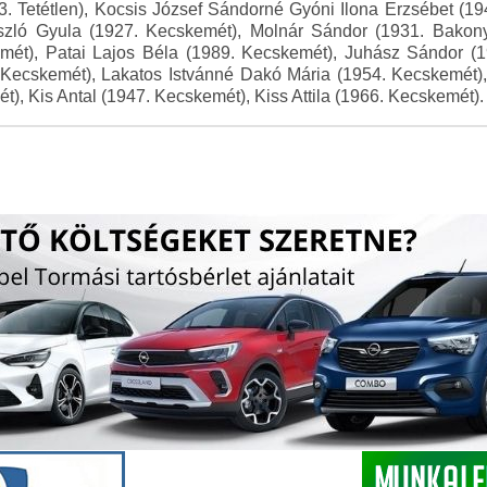
3. Tetétlen), Kocsis József Sándorné Gyóni Ilona Erzsébet (1
László Gyula (1927. Kecskemét), Molnár Sándor (1931. Bakon
mét), Patai Lajos Béla (1989. Kecskemét), Juhász Sándor (1
. Kecskemét), Lakatos Istvánné Dakó Mária (1954. Kecskemét),
), Kis Antal (1947. Kecskemét), Kiss Attila (1966. Kecskemét).