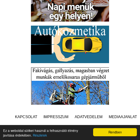
KAPCSOLAT
IMPRESSZUM
ADATVÉDELEM
MÉDIAAJÁNLAT
Ez a weboldal sütiket használ a felhasználói élmény
Rendben
javítása érdekében.
Részletek
Készítette:
Raster Studio