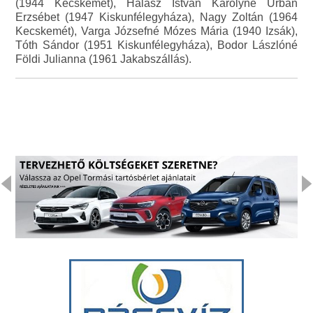
(1944 Kecskemét), Halász István Károlyné Urbán
Erzsébet (1947 Kiskunfélegyháza), Nagy Zoltán (1964
Kecskemét), Varga Józsefné Mózes Mária (1940 Izsák),
Tóth Sándor (1951 Kiskunfélegyháza), Bodor Lászlóné
Földi Julianna (1961 Jakabszállás).