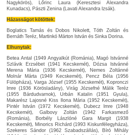
Nagykörös), Lőrinc Laura (Keresztesi Alexandra
Kunadacs), Pászti Zenina (Lavati Alexandra Izsák).
Házasságot kötöttek:
Boglatics Tamás és Dobos Nikolett, Tóth Zoltán és
Bernáth Teréz, Martinkó Márton István és Sinka Dorina.
Elhunytak:
Betea Antal (1949 Angyalkút (Románia), Magó Istvánné
Szlávik Erzsébet (1941 Kecskemét), Dózsa Istvánné
Merena Mária (1936 Kecskemét), Nemes Zoltánné
Molnár Márta (1949 Kecskemét), Pencz Béla (1956
Fülöpháza), Varga József (1955 Kecskemét), Kopronczi
Imre (1936 Körösladány), Virág Józsefné Málik Teréz
(1955 Bárdudvarnok), Urbán Katalin (1951 Gyula),
Makarész Lajosné Kiss Ilona Mária (1952 Kecskemét),
Pintér István (1972 Kecskemét), Dubecz Imre (1948
Kecskemét), Galbovy Zoltán (1942 Farkasmező
(Románia), Borbély Lászlóné Gara Margit (1938
Kecskemét), Minorics Richárd (1993 Kiskunfélegyháza),
Szekeres Sándor (1962 Szabadszállás), Bíró Mihály