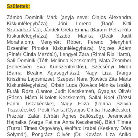
Születtek:
Zámbó Dominik Márk (anyja neve: Olajos Alexandra
Kiskunfélegyháza), Jóni Lorena (Bagó Kitti
Szabadszállás), Jándék Gréta Emma (Barami Petra Rita
Kiskunfélegyháza), Szabó Marika (Deák Judit
Mórahalom), Menyhért Róbert Ferenc (Menyhért
Dzsenifer Piroska Kiskunfélegyháza), Mojzes Ádám
(Pintér Cintia Mezőtúr), Lengyel Zara (Rimai Ria Harta),
Sali Dominik (Tóth Melinda Kecskemét), Mata Zsombor
(Sebestyén Éva Kunszentmiklós), Szécsényi Miron
(Barna Beatrix Ágasegyháza), Nagy Liza (Varga
Krisztina Lajosmizse), Szepesi Nara (Kovács Zita Márta
Kiskunfélegyháza), Orbán Luca (Kovács Mónika Izsák),
Furák Róza (Lantos Judit Kecskemét), Gyapjas Olivér
(Pácsa Márta Nikolett Kecskemét), Sallai Noel (Dézsi
Fanni Tiszakécske), Nagy Eliza (Ugrina Szilvia
Tiszakécske), Pesti Panka (Gyapjas Cintia Tiszakécske),
Pisztrán Zalán (Urbán Ágnes Ballószög), Jeremcsuk
Hajnalka (Varga Fatime Anna Kecskemét), Bátri Tímea
(Turzai Tímea Orgovány), Wolfárd Izabel (Keskeny Dóra
Solymár), Pongrácz Olivér (Dr. Kovács Liza Anikó