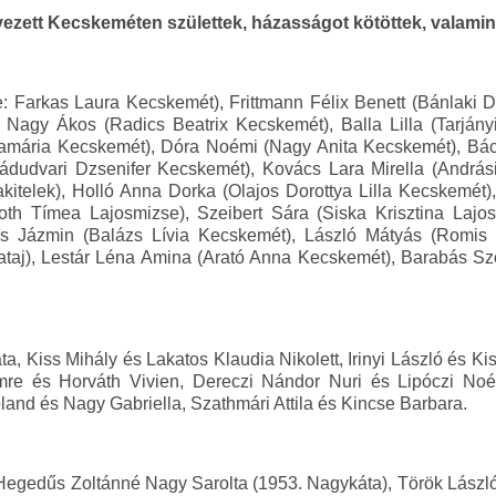
ezett Kecskeméten születtek, házasságot kötöttek, valamin
: Farkas Laura Kecskemét), Frittmann Félix Benett (Bánlaki D
Nagy Ákos (Radics Beatrix Kecskemét), Balla Lilla (Tarjányi
mária Kecskemét), Dóra Noémi (Nagy Anita Kecskemét), Bács
Nádudvari Dzsenifer Kecskemét), Kovács Lara Mirella (András
kitelek), Holló Anna Dorka (Olajos Dorottya Lilla Kecskemét)
th Tímea Lajosmizse), Szeibert Sára (Siska Krisztina Lajos
s Jázmin (Balázs Lívia Kecskemét), László Mátyás (Romis V
taj), Lestár Léna Amina (Arató Anna Kecskemét), Barabás Sz
, Kiss Mihály és Lakatos Klaudia Nikolett, Irinyi László és Kis
mre és Horváth Vivien, Dereczi Nándor Nuri és Lipóczi N
land és Nagy Gabriella, Szathmári Attila és Kincse Barbara.
Hegedűs Zoltánné Nagy Sarolta (1953. Nagykáta), Török Lászlón