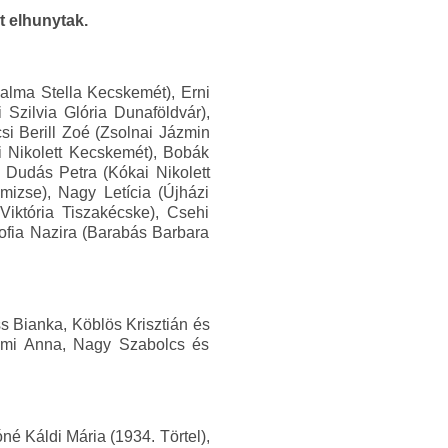
t elhunytak.
alma Stella Kecskemét), Erni
 Szilvia Glória Dunaföldvár),
i Berill Zoé (Zsolnai Jázmin
i Nikolett Kecskemét), Bobák
, Dudás Petra (Kókai Nikolett
mizse), Nagy Letícia (Újházi
iktória Tiszakécske), Csehi
ofia Nazira (Barabás Barbara
s Bianka, Köblös Krisztián és
oémi Anna, Nagy Szabolcs és
é Káldi Mária (1934. Törtel),