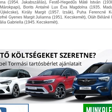
na (1954. Jakabszállás), Festő-Hegedűs Máté István (193
Márokpapi), Borits Antalné Lux Éva Magdolna (1935. Mada
Újkécske), Király Margit (1957. Izsák), Puha Ferencné K
efné Gyenes Margit Julianna (1951. Kecskemét), Oláh Béláné K
ia Gabriella (1945. Kecskemét).