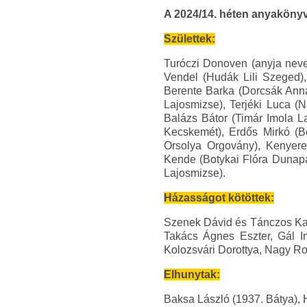
A 2024/14. héten anyakönyv
Születtek:
Turóczi Donoven (anyja neve
Vendel (Hudák Lili Szeged), 
Berente Barka (Dorcsák Anna
Lajosmizse), Terjéki Luca (
Balázs Bátor (Timár Imola La
Kecskemét), Erdős Mirkó (Bo
Orsolya Orgovány), Kenyere
Kende (Botykai Flóra Dunapa
Lajosmizse).
Házasságot kötöttek:
Szenek Dávid és Tánczos Kata
Takács Ágnes Eszter, Gál I
Kolozsvári Dorottya, Nagy Ro
Elhunytak:
Baksa László (1937. Bátya), 