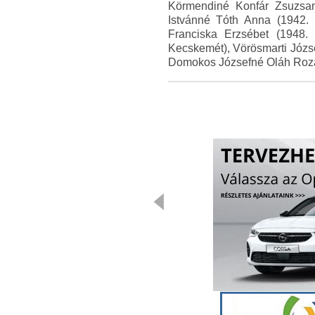
Körmendiné Konfár Zsuzsan
Istvánné Tóth Anna (1942. 
Franciska Erzsébet (1948. 
Kecskemét), Vörösmarti Józs
Domokos Józsefné Oláh Rozál