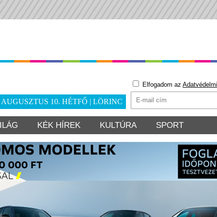
Elfogadom az
Adatvédelmi
. AUGUSZTUS 10. HÉTFŐ | LÖRINC
ILÁG
KÉK HÍREK
KULTÚRA
SPORT