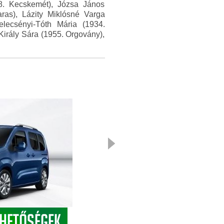
8. Kecskemét), Józsa János
ras), Lázity Miklósné Varga
elecsényi-Tóth Mária (1934.
irály Sára (1955. Orgovány),