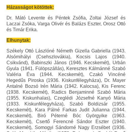
Házasságot kötöttek:
Dr. Mátó Levente és Péntek Zsófia, Zoltai József és
Laczai Zsóka, Varga Olivér és Balázs Eszter, Orosz Ottó
és Timár Erika.
Elhunytak:
Székely Ottó Lászlóné Németh Gizella Gabriella (1943.
Alsómihályi (Csehszlovákia), Kocsis Lajos (1940.
Csikvánd), Babinszki János (1946. Kecskemét), Urbán
Gyula (1941. Fülöpszállás), Keresztes Kálmánné Szabó
Valéria Éva (1944. Kecskemét), Czakó Vincéné
Hegedűs Piroska (1936. Kiskunfélegyháza), Dr. Mayer
Antalné Bozsó Irén Mária (1942. Kalocsa), Kis Ferenc
(1938. Kecskemét), Radics Benjaminné Szabó Mária
(1955. Kiskunhalas), Czeglédi Józsefné Kanyó Mária
(1933. Kiskunfélegyháza), Szabó Boldizsár (1955.
Kecskemét), Kara Pálné Farkas Judit Julianna (1944.
Kecskemét), Biró Péterné Bóc Györgyike (1963.
Kecskemét), Csertő Ferencné Sándor Eszter (1940.
Kecskemét), Somogyi Sándorné Nagy Erzsébet (1936.