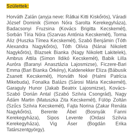
Születtek:
Horváth Zalán (anyja neve: Rátkai Kitti Kiskőrös), Váradi
József Dominik (Simon Nóra Sarolta Kerekegyháza),
Badacsonyi Fruzsina (Kovács Brigitta Kecskemét),
Sorbán Tíria Nóra (Szarvas Antónia Kecskemét), Torma
Aliz (Huszka Tímea Kecskemét), Szabó Benjámin (Tóth
Alexandra Nagykőrös), Tóth Olívia (Nánai Nikolett
Nagykőrös), Blazsek Bianka (Nagy Nikolett Lakitelek),
Ambrus Attila (Simon Ildikó Kecskemét), Babik Lilla
Auróra (Baranyi Anasztázia Lajosmizse), Ficzere-Bari
Emma (Bari Bianka Örkény), Kaldenekker Eliza (Bábusik
Zsanett Kecskemét), Horváth Noé (Halmi Patrícia
Mikebuda), Fonalka Balázs (Sárosi Mária Kecskemét),
Garaguly Hunor (Jakab Beatrix Lajosmizse), Kovács-
Szabó Dorián Antal (Szabó Szilvia Csongrád), Nagy
Ádám Martin (Matuszka Zita Kecskemét), Fülöp Zoltán
(Szűcs Szilvia Kecskemét), Fajta Norina (Zakar Renáta
Nagykőrös), Berente Ábel (Bosnyák Fanni
Kerekegyháza), Sipos Levente (Ordasi Szilvia
Kerekegyháza), Vig Áser (Bogdán Erika
Tatárszentgyörgy).