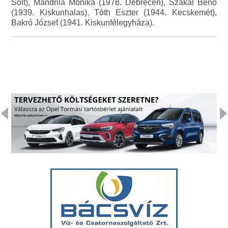
Solt), Mandrila Mónika (1978. Debrecen), Szakál Benő
(1939. Kiskunhalas), Tóth Eszter (1944. Kecskemét),
Bakró József (1941. Kiskunfélegyháza).