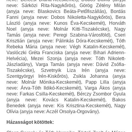
neve: Sárközi Rita-Nagykőrös), Görög Zétény Milán
(anyja neve: Blaskovics Beáta-Petőfiszállás), Bordás
Fanni (anyja neve: Dobos Nikoletta-Nagykőrös), Bera
László (anyja neve: Kunos Éva-Kecskemét), Horváth
Noel (anyja neve: Molnár Kitti-Tiszakécske), Nagy
Tamás (anyja neve: Peregi Szabina-Városföld), Cseri
Krisztián (anyja neve: Pálinkás Dóra-Kecskemét), Tóth
Rebeka Mária (anyja neve: Végh Katalin-Kecskemét),
Vaslóczki Gréta Franciska (anyja neve: Bihari Adrienn-
Helvécia), Mezei Szonja (anyja neve: Tóth Nikolett-
Jászladány), Varga Tamás (anyja neve: Dávid Zsófia-
Tiszakécske), Szvetnyik Liza Irén (anyja neve:
Szentgyörgyi Irén-Kiskőrös), Zsikla Johanna (anyja
neve: Molnár Mónika-Kecskemét), Papp Lilla (anyja
neve: Árva-Tóth Ildikó-Kecskemét), Varga Ákos (anyja
neve: Farkas Csilla-Kecskemét), Bérczy Zsombor Gyula
(anyja neve: Kovács Katalin-Kecskemét), Bakos
Benedek (anyja neve: Kis Krisztina-Kecskemét), Nagy
Olívia (anyja neve: Aczél Orsolya-Orgovány).
Házasságot kötöttek: