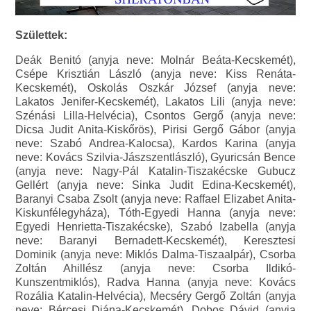
Születtek:
Deák Benitó (anyja neve: Molnár Beáta-Kecskemét),
Csépe Krisztián László (anyja neve: Kiss Renáta-
Kecskemét), Oskolás Oszkár József (anyja neve:
Lakatos Jenifer-Kecskemét), Lakatos Lili (anyja neve:
Szénási Lilla-Helvécia), Csontos Gergő (anyja neve:
Dicsa Judit Anita-Kiskőrös), Pirisi Gergő Gábor (anyja
neve: Szabó Andrea-Kalocsa), Kardos Karina (anyja
neve: Kovács Szilvia-Jászszentlászló), Gyuricsán Bence
(anyja neve: Nagy-Pál Katalin-Tiszakécske Gubucz
Gellért (anyja neve: Sinka Judit Edina-Kecskemét),
Baranyi Csaba Zsolt (anyja neve: Raffael Elizabet Anita-
Kiskunfélegyháza), Tóth-Egyedi Hanna (anyja neve:
Egyedi Henrietta-Tiszakécske), Szabó Izabella (anyja
neve: Baranyi Bernadett-Kecskemét), Keresztesi
Dominik (anyja neve: Miklós Dalma-Tiszaalpár), Csorba
Zoltán Ahillész (anyja neve: Csorba Ildikó-
Kunszentmiklós), Radva Hanna (anyja neve: Kovács
Rozália Katalin-Helvécia), Mecséry Gergő Zoltán (anyja
neve: Bércesi Diána-Kecskemét), Dobos Dávid (anyja