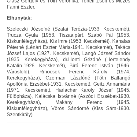
Olasz Gergely és Tóth Veronika, Törteli Zsolt és Mézes
Fanni Eszter.
Elhunytak:
Szeleczki Józsefné (Szalai Terézia-1933. Kecskemét),
Trucza Gyula (1953. Tiszaalpár), Szabó Pál (1953.
Kiskunfélegyháza), Kis Imre (1953. Kecskemét), Kanalas
Péterné (Lénárt Eszter Mária-1941. Kecskemét), Takács
József Lajos (1927. Kecskemét), Langó József Sándor
(1935. Kerekegyháza), dr.Honti Gézáné (Hertelendy
Katalin-1928. Kecskemét), Biró Ferenc István (1946.
Városföld), Rihocsek Ferenc Károly (1974.
Kerekegyháza), Czerman Lászlóné (Tóth Ballangó
Apollónia Erzsébet-1931. Kecskemét), Geitz Annamária
(1971. Kecskemét), Harlacher Károly József (1945.
Fülöpháza), Kalácska Istvánné (Aszódi Erzsébet-1930.
Kerekegyháza), Makány Ferenc (1945.
Kiskunfélegyháza), Vörös Sándorné (Kiss Sára-1930.
Szentkirály).