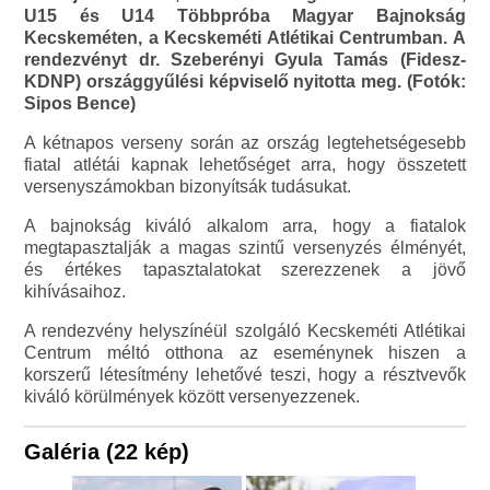
U15 és U14 Többpróba Magyar Bajnokság
Kecskeméten, a Kecskeméti Atlétikai Centrumban. A
rendezvényt dr. Szeberényi Gyula Tamás (Fidesz-
KDNP) országgyűlési képviselő nyitotta meg. (Fotók:
Sipos Bence)
A kétnapos verseny során az ország legtehetségesebb
fiatal atlétái kapnak lehetőséget arra, hogy összetett
versenyszámokban bizonyítsák tudásukat.
A bajnokság kiváló alkalom arra, hogy a fiatalok
megtapasztalják a magas szintű versenyzés élményét,
és értékes tapasztalatokat szerezzenek a jövő
kihívásaihoz.
A rendezvény helyszínéül szolgáló Kecskeméti Atlétikai
Centrum méltó otthona az eseménynek hiszen a
korszerű létesítmény lehetővé teszi, hogy a résztvevők
kiváló körülmények között versenyezzenek.
Galéria (22 kép)