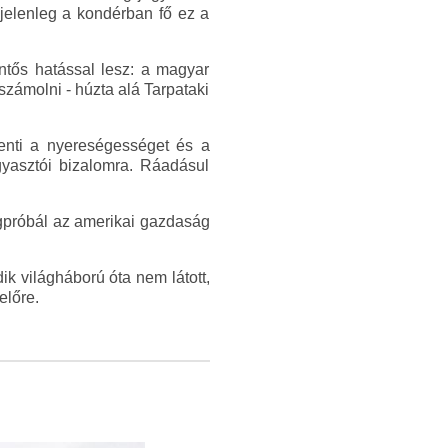
 jelenleg a kondérban fő ez a
ntős hatással lesz: a magyar
számolni - húzta alá Tarpataki
kenti a nyereségességet és a
gyasztói bizalomra. Ráadásul
gpróbál az amerikai gazdaság
k világháború óta nem látott,
előre.