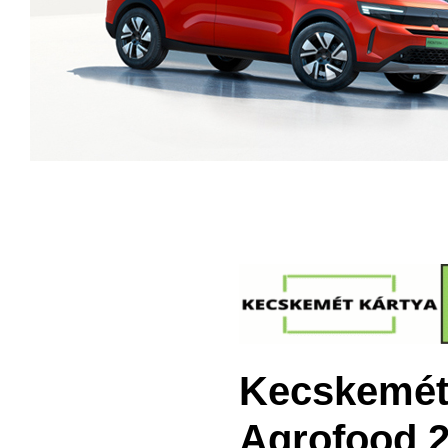
Kecskeméte
Agrofood 2