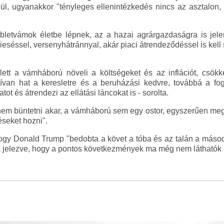
ül, ugyanakkor "tényleges ellenintézkedés nincs az asztalon,
letvámok életbe lépnek, az a hazai agrárgazdaságra is jele
eséssel, versenyhátránnyal, akár piaci átrendeződéssel is kell 
ett a vámháború növeli a költségeket és az inflációt, csök
atívan hat a keresletre és a beruházási kedvre, továbbá a fo
ot és átrendezi az ellátási láncokat is - sorolta.
nem büntetni akar, a vámháború sem egy ostor, egyszerűen me
éseket hozni".
ogy Donald Trump "bedobta a követ a tóba és az talán a másodi
a jelezve, hogy a pontos következmények ma még nem láthatók 