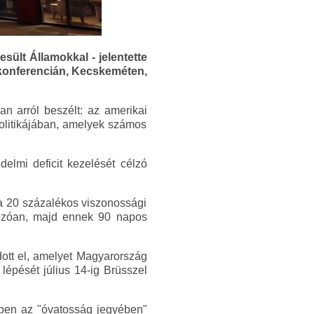
lt Államokkal - jelentette
. konferencián, Kecskeméten,
n arról beszélt: az amerikai
politikájában, amelyek számos
delmi deficit kezelését célzó
ra 20 százalékos viszonossági
tkozóan, majd ennek 90 napos
dott el, amelyet Magyarország
lépését július 14-ig Brüsszel
özben az "óvatosság jegyében"