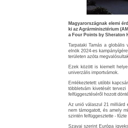
Magyarországnak elemi érd
ki az Agrárminisztérium (AM
a Four Points by Sheraton 
Tarpataki Tamás a globális 
elnök 2024-es kampányígérete
területen azóta megvalósulta
Ezek között is kiemelt helye
univerzális importvámok.
Emlékeztetett: utóbbi kapcsá
többletvám kivetését tervez
felfüggesztéséről hozott dönté
Az unió válaszul 21 milliárd
nem támogatott, és amely min
szintén felfüggesztette - fűzte
Szavai szerint Európa igyeks