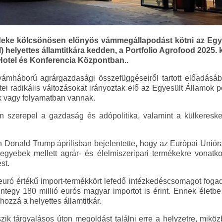
eke kölcsönösen előnyös vámmegállapodást kötni az Egyesü
) helyettes államtitkára kedden, a Portfolio Agrofood 2025
Hotel és Konferencia Központban..
vámháború agrárgazdasági összefüggéseiről tartott előadásába
i radikális változásokat irányoztak elő az Egyesült Államok 
k vagy folyamatban vannak.
n szerepel a gazdaság és adópolitika, valamint a külkereske
n Donald Trump áprilisban bejelentette, hogy az Európai Unió
i egyebek mellett agrár- és élelmiszeripari termékekre vona
st.
 euró értékű import-termékkört lefedő intézkedéscsomagot foga
tegy 180 millió eurós magyar importot is érint. Ennek életbe 
 hozzá a helyettes államtitkár.
zik tárgyalásos úton megoldást találni erre a helyzetre, mik