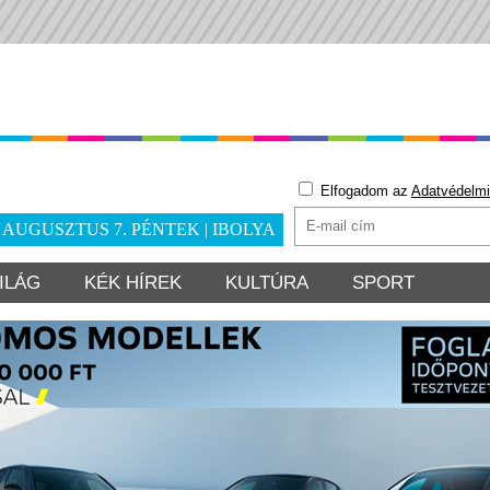
Elfogadom az
Adatvédelmi
. AUGUSZTUS 7. PÉNTEK | IBOLYA
ILÁG
KÉK HÍREK
KULTÚRA
SPORT