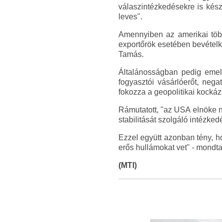
válaszintézkedésekre is kész
leves".
Amennyiben az amerikai több
exportőrök esetében bevételki
Tamás.
Általánosságban pedig emell
fogyasztói vásárlóerőt, neg
fokozza a geopolitikai kockázat
Rámutatott, "az USA elnöke 
stabilitását szolgáló intézked
Ezzel együtt azonban tény, h
erős hullámokat vet" - mondt
(MTI)