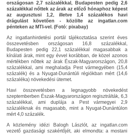
országosan 2,7 százalékkal, Budapesten pedig 2,6
százalékkal nőttek az árak az előző hónaphoz képest
az augusztusi 1,2, illetve 1,4 százalékos havi
drágulást követően - közölte az ingatlan.com
pénteken az MTI-vel. (Fotó: pixabay)
Az ingatlanhirdetési portál tájékoztatása szerint éves
összevetésben országosan 16,8 százalékkal,
Budapesten pedig 22,1 százalékkal magasabbak a
kínálati árak, mint egy évvel korábban, de közel azonos
mértékben nőttek az árak Észak-Magyarországon, 20,8
százalékkal, ami meghaladja Pest vármegyében (15,4
százalék) és a Nyugat-Dunántúli régiókban mért (14,6
százaléka) növekedési ütemet.
Havi összevetésben a legnagyobb növekedést
szeptemberben Észak-Magyarországon regisztrálták, 6,3
százalékkal, ami duplája a Pest vármegyei 2,9
százaléknak és magasabb, mint a Nyugat-Dunántúlon
mért 4,0 százalék.
A közlemény idézi Balogh Lászlót, az ingatlan.com
vezető gazdasági szakértőjét, aki elmondta: a mostani