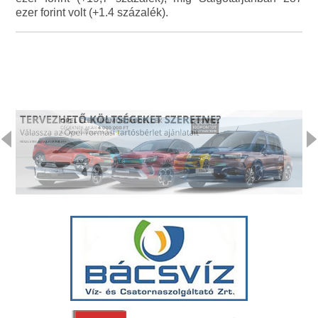
ezer forint volt (+1.4 százalék).