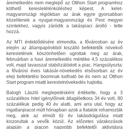
áremelkedés nem meglepő az Otthon Start programhoz
köthető keresletélénküléshez képest. A kelet-
magyarországi régiókban az árak egyre gyorsabban
közelítenek a nyugat-magyarországi és Pest megyei
szintekhez, vagyis záródik a lakáspiaci árolló - tette
hozzá.
Az MTI érdeklődésére elmondta, a fővárosban az év
elején az állampapírokból kiszálló befektetők növekvő
keresletének köszönhetően ugrottak meg az árak,
februárban a havi áremelkedés mértéke 4,5 százalékos
volt, majd tavasszal stabilizálódott a piac. Hangsúlyozta:
a fővárosi éves lakásár-növekedés elsősorban az év
eleji befektetési boomnak tudható be és nem az Otthon
Start program miatti keresletnövekedés hajtotta.
Balogh László meglepetésként értékelte, hogy a 3
százalékos hitel igénylőinek átlagéletkora 34 év volt, 80
százalékuk pedig 40 év alatti, ami arra utal, hogy az
ingatlanpiacot múlt hónapban azok a fiatalok rohamozták
meg, akik az elmúlt tíz év lakásdrágulása miatt
kiszorultak a vevők közül. Az előzetes várakozások
alapján a piacon nagyobb befektetői aktivitásra