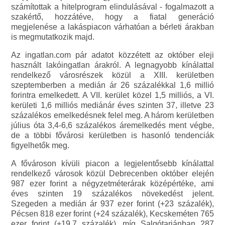
számítottak a hitelprogram elindulásával - fogalmazott a
szakértő, hozzátéve, hogy a fiatal generáció
megjelenése a lakáspiacon várhatóan a bérleti árakban
is megmutatkozik majd.
Az ingatlan.com pár adatot közzétett az október eleji
használt lakóingatlan árakról. A legnagyobb kínálattal
rendelkező városrészek közül a XIII. kerületben
szeptemberben a medián ár 26 százalékkal 1,6 millió
forintra emelkedett. A VII. kerület közel 1,5 milliós, a VI.
kerületi 1,6 milliós mediánár éves szinten 37, illetve 23
százalékos emelkedésnek felel meg. A három kerületben
július óta 3,4-6,6 százalékos áremelkedés ment végbe,
de a többi fővárosi kerületben is hasonló tendenciák
figyelhetők meg.
A fővároson kívüli piacon a legjelentősebb kínálattal
rendelkező városok közül Debrecenben október elején
987 ezer forint a négyzetméterárak középértéke, ami
éves szinten 19 százalékos növekedést jelent.
Szegeden a medián ár 937 ezer forint (+23 százalék),
Pécsen 818 ezer forint (+24 százalék), Kecskeméten 765
ezer forint (+19,7 százalék), míg Salgótarjánban 287