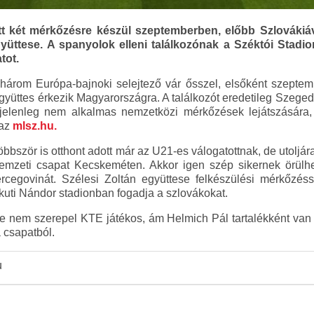
t két mérkőzésre készül szeptemberben, előbb Szlovákiá
gyüttese. A spanyolok elleni találkozónak a Széktói Stadi
tot.
három Európa-bajnoki selejtező vár ősszel, elsőként szeptem
együttes érkezik Magyarországra. A találkozót eredetileg Szege
jelenleg nem alkalmas nemzetközi mérkőzések lejátszására, 
 az
mlsz.hu.
öbbször is otthont adott már az U21-es válogatottnak, de utoljá
emzeti csapat Kecskeméten. Akkor igen szép sikernek örülhet
ercegovinát. Szélesi Zoltán együttese felkészülési mérkőzéss
uti Nándor stadionban fogadja a szlovákokat.
re nem szerepel KTE játékos, ám Helmich Pál tartalékként van 
 csapatból.
u