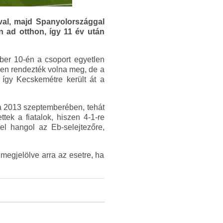
val, majd Spanyolországgal
on ad otthon, így 11 év után
ber 10-én a csoport egyetlen
den rendezték volna meg, de a
így Kecskemétre került át a
ra 2013 szeptemberében, tehát
tek a fiatalok, hiszen 4-1-re
el hangol az Eb-selejtezőre,
megjelölve arra az esetre, ha