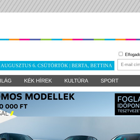
Elfogad
. AUGUSZTUS 6. CSÜTÖRTÖK | BERTA, BETTINA
ILÁG
KÉK HÍREK
KULTÚRA
SPORT