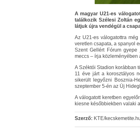
A magyar U21-es válogatot
találkozik Szélesi Zoltán e
látjuk újra vendégül a csapa
Az U21-es válogatottra még 
veretlen csapata, a spanyol 
Szent Gellért Fórum gyepe 
meccs – írja közleményében
A Széktói Stadion korábban t
11 éve járt a korosztályos n
sikerült legyőzni Bosznia-H
szeptember 5-én az Új Hidegk
A válogatott keretben egyelő
kiesne későbbiekben valaki a
Szerző:
KTE/kecskemetite.h