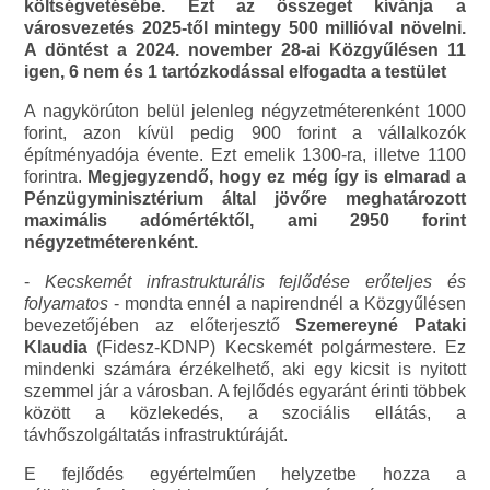
költségvetésébe. Ezt az összeget kívánja a
városvezetés 2025-től mintegy 500 millióval növelni.
A döntést a 2024. november 28-ai Közgyűlésen 11
igen, 6 nem és 1 tartózkodással elfogadta a testület
A nagykörúton belül jelenleg négyzetméterenként 1000
forint, azon kívül pedig 900 forint a vállalkozók
építményadója évente. Ezt emelik 1300-ra, illetve 1100
forintra.
Megjegyzendő, hogy ez még így is elmarad a
Pénzügyminisztérium által jövőre meghatározott
maximális adómértéktől, ami 2950 forint
négyzetméterenként.
-
Kecskemét infrastrukturális fejlődése erőteljes és
folyamatos
- mondta ennél a napirendnél a Közgyűlésen
bevezetőjében az előterjesztő
Szemereyné Pataki
Klaudia
(Fidesz-KDNP) Kecskemét polgármestere. Ez
mindenki számára érzékelhető, aki egy kicsit is nyitott
szemmel jár a városban. A fejlődés egyaránt érinti többek
között a közlekedés, a szociális ellátás, a
távhőszolgáltatás infrastruktúráját.
E fejlődés egyértelműen helyzetbe hozza a