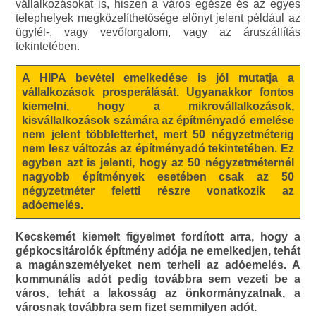
vállalkozásokat is, hiszen a város egésze és az egyes
telephelyek megközelíthetősége előnyt jelent például az
ügyfél-, vagy vevőforgalom, vagy az áruszállítás
tekintetében.
A HIPA bevétel emelkedése is jól mutatja a
vállalkozások prosperálását. Ugyanakkor fontos
kiemelni, hogy a mikrovállalkozások,
kisvállalkozások számára az építményadó emelése
nem jelent többletterhet, mert 50 négyzetméterig
nem lesz változás az építményadó tekintetében. Ez
egyben azt is jelenti, hogy az 50 négyzetméternél
nagyobb építmények esetében csak az 50
négyzetméter feletti részre vonatkozik az
adóemelés.
Kecskemét kiemelt figyelmet fordított arra, hogy a
gépkocsitárolók építmény adója ne emelkedjen, tehát
a magánszemélyeket nem terheli az adóemelés. A
kommunális adót pedig továbbra sem vezeti be a
város, tehát a lakosság az önkormányzatnak, a
városnak továbbra sem fizet semmilyen adót.