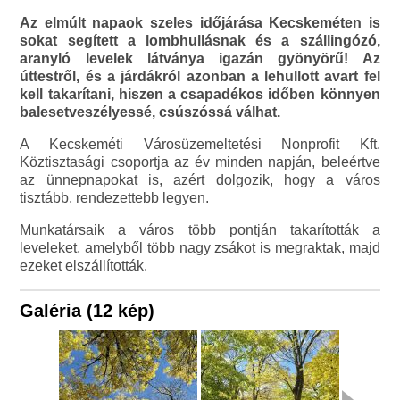
Az elmúlt napaok szeles időjárása Kecskeméten is
sokat segített a lombhullásnak és a szállingózó,
aranyló levelek látványa igazán gyönyörű! Az
úttestről, és a járdákról azonban a lehullott avart fel
kell takarítani, hiszen a csapadékos időben könnyen
balesetveszélyessé, csúszóssá válhat.
A Kecskeméti Városüzemeltetési Nonprofit Kft.
Köztisztasági csoportja az év minden napján, beleértve
az ünnepnapokat is, azért dolgozik, hogy a város
tisztább, rendezettebb legyen.
Munkatársaik a város több pontján takarították a
leveleket, amelyből több nagy zsákot is megraktak, majd
ezeket elszállították.
Galéria (12 kép)