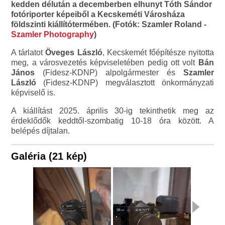
kedden délután a decemberben elhunyt Tóth Sándor
fotóriporter képeiből a Kecskeméti Városháza
földszinti kiállítótermében. (Fotók: Szamler Roland -
Szamler Photography
)
A tárlatot
Öveges László
, Kecskemét főépítésze nyitotta
meg, a városvezetés képviseletében pedig ott volt
Bán
János
(Fidesz-KDNP) alpolgármester és
Szamler
László
(Fidesz-KDNP) megválasztott önkormányzati
képviselő is.
A kiállítást 2025. április 30-ig tekinthetik meg az
érdeklődők keddtől-szombatig 10-18 óra között. A
belépés díjtalan.
Galéria (21 kép)