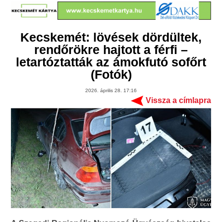
Kecskemét: lövések dördültek,
rendőrökre hajtott a férfi –
letartóztatták az ámokfutó sofőrt
(Fotók)
2026. április 28. 17:16
Vissza a címlapra