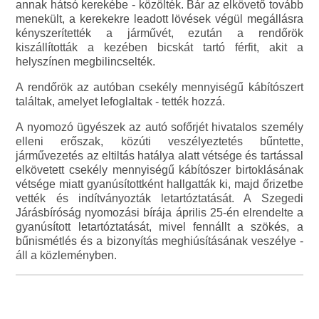
annak hátsó kerekébe - közölték. Bár az elkövető tovább
menekült, a kerekekre leadott lövések végül megállásra
kényszerítették a járművét, ezután a rendőrök
kiszállították a kezében bicskát tartó férfit, akit a
helyszínen megbilincselték.
A rendőrök az autóban csekély mennyiségű kábítószert
találtak, amelyet lefoglaltak - tették hozzá.
A nyomozó ügyészek az autó sofőrjét hivatalos személy
elleni erőszak, közúti veszélyeztetés bűntette,
járművezetés az eltiltás hatálya alatt vétsége és tartással
elkövetett csekély mennyiségű kábítószer birtoklásának
vétsége miatt gyanúsítottként hallgatták ki, majd őrizetbe
vették és indítványozták letartóztatását. A Szegedi
Járásbíróság nyomozási bírája április 25-én elrendelte a
gyanúsított letartóztatását, mivel fennállt a szökés, a
bűnismétlés és a bizonyítás meghiúsításának veszélye -
áll a közleményben.