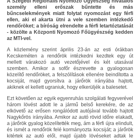
A Szegedi Regionális Nyomozó Ügyészség hivatalos
személy elleni erőszak bűntette és más
bűncselekmények miatt folytat nyomozást egy férfi
ellen, aki el akarta ütni a vele szemben intézkedő
rendőröket; a bíróság elrendelte a férfi letartóztatását
- közölte a Központi Nyomozó Főügyészség kedden
az MTI-vel.
A közlemény szerint április 23-án az esti órákban
Kecskeméten a rendőrök intézkedni kezdtek egy út
mellett várakozó autó vezetőjével és két utasával
szemben. Amikor a sofőr észrevette a gyalogosan
közelítő rendőröket, a felszólítások ellenére beindította a
kocsiját, majd gyorsítva a járőrök irányába hajtott,
akiknek el kellett ugraniuk, hogy elkerüljék a balesetet.
Ezt követően az egyik egyenruhás szolgálati fegyverével
három lövést adott le a jármű belső kerekére, de az
elkövető az erősen rongálódott autójával tovább hajtott
Nagykőrös irányába. Amikor az autó rövid időre elakadt,
a járőrök gyalog közelítették meg, ám a férfi újra elindult,
és ismét a rendőrök felé kormányozta kocsiját; a járőrök
kitértek az autó elől, majd újabb lövéseket adtak le