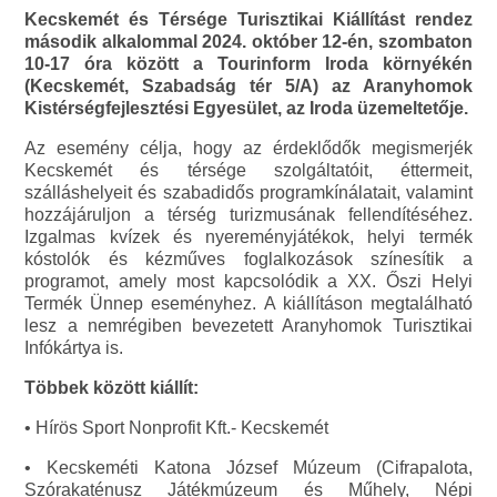
Kecskemét és Térsége Turisztikai Kiállítást rendez
második alkalommal 2024. október 12-én, szombaton
10-17 óra között a Tourinform Iroda környékén
(Kecskemét, Szabadság tér 5/A) az Aranyhomok
Kistérségfejlesztési Egyesület, az Iroda üzemeltetője.
Az esemény célja, hogy az érdeklődők megismerjék
Kecskemét és térsége szolgáltatóit, éttermeit,
szálláshelyeit és szabadidős programkínálatait, valamint
hozzájáruljon a térség turizmusának fellendítéséhez.
Izgalmas kvízek és nyereményjátékok, helyi termék
kóstolók és kézműves foglalkozások színesítik a
programot, amely most kapcsolódik a XX. Őszi Helyi
Termék Ünnep eseményhez. A kiállításon megtalálható
lesz a nemrégiben bevezetett Aranyhomok Turisztikai
Infókártya is.
Többek között kiállít:
• Hírös Sport Nonprofit Kft.- Kecskemét
• Kecskeméti Katona József Múzeum (Cifrapalota,
Szórakaténusz Játékmúzeum és Műhely, Népi