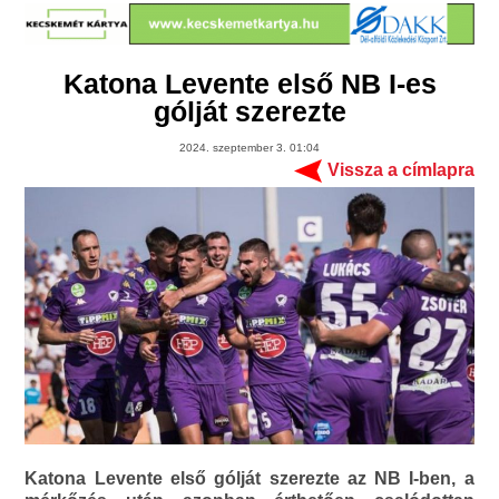
Katona Levente első NB I-es
gólját szerezte
2024. szeptember 3. 01:04
Vissza a címlapra
Katona Levente első gólját szerezte az NB I-ben, a