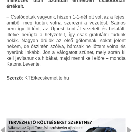
mérkőzés után azonban érthetően csalódottan
értékelt.
– Csalódottak vagyunk, hiszen 1-1-nél ott volt az a fejes,
amiből meg tudtuk volna szerezni a vezetést. Sajnos
nem így történt, az Újpest kontrát vezetett és betalált,
illetve berúgta a helyzeteit, így csak gratulálni tudunk
nekik. Nagyon örülök az első gólomnak, sokat jelent
nekem, de őszintén szólva, bárcsak ne lőttem volna és
nyerünk inkább. Jön a válogatott szünet, mely során ki
kell javítanunk a hibákat, majd menni kell előre – mondta
Katona Levente.
Szerző:
KTE/kecskemetite.hu