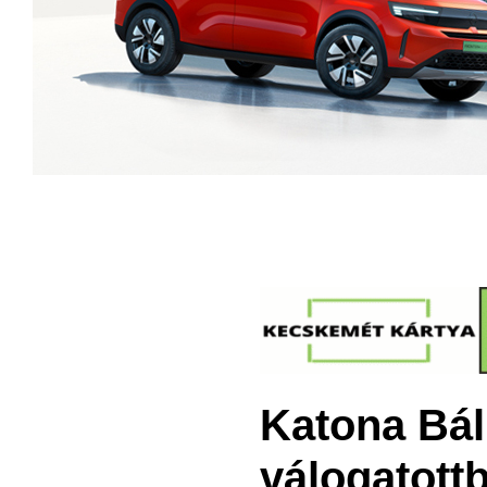
Katona Báli
válogatott