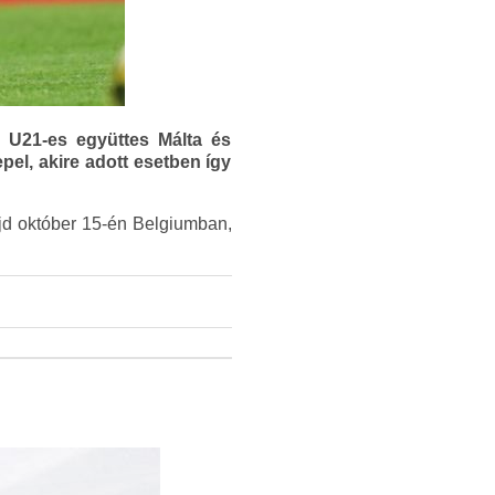
az U21-es együttes Málta és
pel, akire adott esetben így
jd október 15-én Belgiumban,