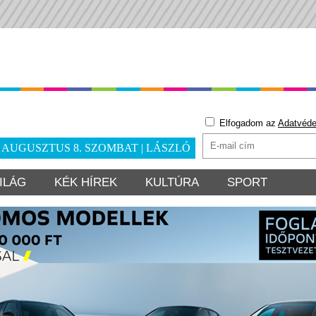
Elfogadom az
Adatvéde
. AUGUSZTUS 8. SZOMBAT | LÁSZLÓ
ILÁG
KÉK HÍREK
KULTÚRA
SPORT