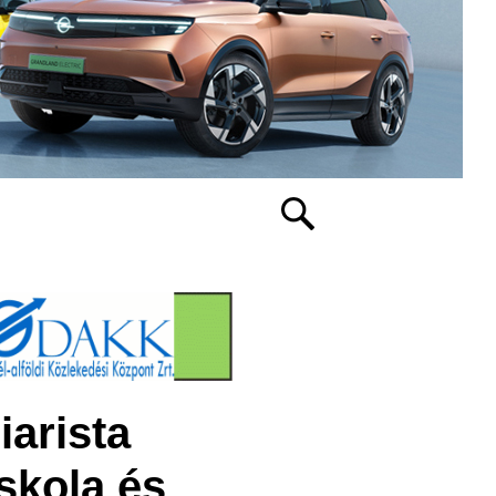
iarista
skola és