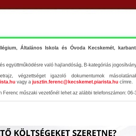
llégium, Általános Iskola és Óvoda Kecskemét, karbant
és együttműködésre való hajlandóság, B-kategóriás jogosítvány
trajz, végzettséget igazoló dokumentumok másolatán
ista.hu
vagy a
jusztin.ferenc@kecskemet.piarista.hu
címre.
n Ferenc műszaki vezetőnél lehet az alábbi telefonszámon: 06