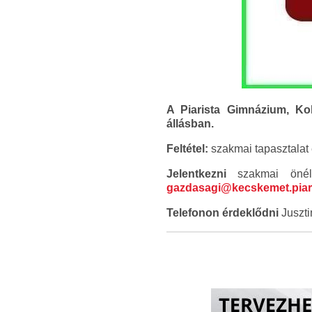
A Piarista Gimnázium, Ko
állásban.
Feltétel:
szakmai tapasztalat 
Jelentkezni
szakmai önéle
gazdasagi@kecskemet.piar
Telefonon érdeklődni
Juszti