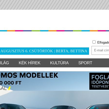
Elfogad
. AUGUSZTUS 6. CSÜTÖRTÖK | BERTA, BETTINA
ILÁG
KÉK HÍREK
KULTÚRA
SPORT