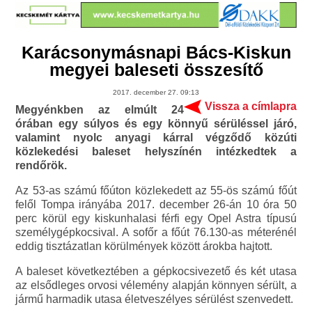
Karácsonymásnapi Bács-Kiskun
megyei baleseti összesítő
2017. december 27. 09:13
Vissza a címlapra
Megyénkben az elmúlt 24
órában egy súlyos és egy könnyű sérüléssel járó,
valamint nyolc anyagi kárral végződő közúti
közlekedési baleset helyszínén intézkedtek a
rendőrök.
Az 53-as számú főúton közlekedett az 55-ös számú főút
felől Tompa irányába 2017. december 26-án 10 óra 50
perc körül egy kiskunhalasi férfi egy Opel Astra típusú
személygépkocsival. A sofőr a főút 76.130-as méterénél
eddig tisztázatlan körülmények között árokba hajtott.
A baleset következtében a gépkocsivezető és két utasa
az elsődleges orvosi vélemény alapján könnyen sérült, a
jármű harmadik utasa életveszélyes sérülést szenvedett.