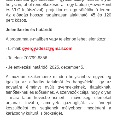
helyszín, ahol rendelkezésre áll egy laptop (PowerPoint
és VLC lejátszóval), projektor és egy sötétíthető terem.
Az előadás hossza rugalmasan alakítható: 45 és 120
perc között.
Jelentkezés és határidő
A programra e-mailben vagy telefonon lehet jelentkezni:
- E-mail:
gyergyadesz@gmail.com
- Telefon: 70/799-8856
- Jelentkezési határidő: 2025. december 5.
A múzeum szakembere minden helyszínhez egyedileg
igazítja az előadás tartalmát és hangvételét, így az
egyaránt élményt nyújt gyermekeknek, fiataloknak,
felnőtteknek és időseknek. A szervezők célja, hogy olyan
- mára talán kevésbé ismert - műveltségi elemeket
adjanak tovább, amelyek gazdagítják az ünnepi
készülődést és segítenek mélyebben megérteni a
karácsony kulturális örökségét.