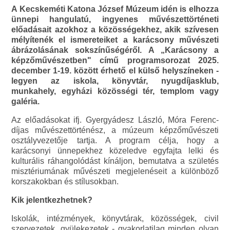
A Kecskeméti Katona József Múzeum idén is elhozza
ünnepi hangulatú, ingyenes művészettörténeti
előadásait azokhoz a közösségekhez, akik szívesen
mélyítenék el ismereteiket a karácsony művészeti
ábrázolásának sokszínűségéről. A „Karácsony a
képzőművészetben" című programsorozat 2025.
december 1-19. között érhető el külső helyszíneken -
legyen az iskola, könyvtár, nyugdíjasklub,
munkahely, egyházi közösségi tér, templom vagy
galéria.
Az előadásokat ifj. Gyergyádesz László, Móra Ferenc-
díjas művészettörténész, a múzeum képzőművészeti
osztályvezetője tartja. A program célja, hogy a
karácsonyi ünnepekhez közeledve egyfajta lelki és
kulturális ráhangolódást kínáljon, bemutatva a születés
misztériumának művészeti megjelenéseit a különböző
korszakokban és stílusokban.
Kik jelentkezhetnek?
Iskolák, intézmények, könyvtárak, közösségek, civil
szervezetek, gyülekezetek - gyakorlatilag minden olyan