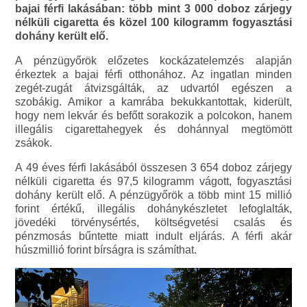
bajai férfi lakásában: több mint 3 000 doboz zárjegy
nélküli cigaretta és közel 100 kilogramm fogyasztási
dohány került elő.
A pénzügyőrök előzetes kockázatelemzés alapján
érkeztek a bajai férfi otthonához. Az ingatlan minden
zegét-zugát átvizsgálták, az udvartól egészen a
szobákig. Amikor a kamrába bekukkantottak, kiderült,
hogy nem lekvár és befőtt sorakozik a polcokon, hanem
illegális cigarettahegyek és dohánnyal megtömött
zsákok.
A 49 éves férfi lakásából összesen 3 654 doboz zárjegy
nélküli cigaretta és 97,5 kilogramm vágott, fogyasztási
dohány került elő. A pénzügyőrök a több mint 15 millió
forint értékű, illegális dohánykészletet lefoglalták,
jövedéki törvénysértés, költségvetési csalás és
pénzmosás bűntette miatt indult eljárás. A férfi akár
húszmillió forint bírságra is számíthat.