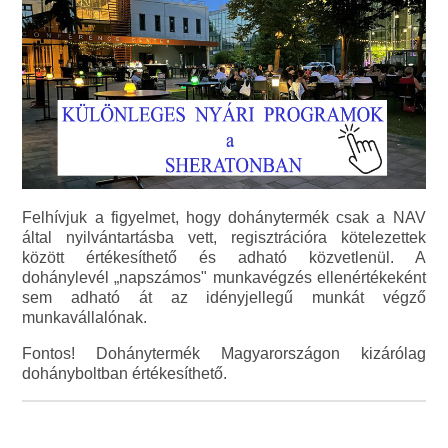
Felhívjuk a figyelmet, hogy dohánytermék csak a NAV
által nyilvántartásba vett, regisztrációra kötelezettek
között értékesíthető és adható közvetlenül. A
dohánylevél „napszámos" munkavégzés ellenértékeként
sem adható át az idényjellegű munkát végző
munkavállalónak.
Fontos! Dohánytermék Magyarországon kizárólag
dohányboltban értékesíthető.