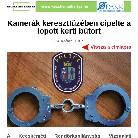
Kamerák kereszttüzében cipelte a
lopott kerti bútort
2024. október 31. 01:03
Vissza a címlapra
A Kecskeméti Rendőrkapitányság Vizsgálati