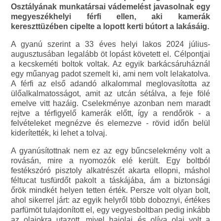
Osztályának munkatársai vádemelést javasolnak egy
megyeszékhelyi férfi ellen, aki kamerák
kereszttüzében cipelte a lopott kerti bútort a lakásáig.
A gyanú szerint a 33 éves helyi lakos 2024 július-
augusztusában legalább öt lopást követett el. Célpontjai
a kecskeméti boltok voltak. Az egyik barkácsáruháznál
egy műanyag padot szemelt ki, ami nem volt lelakatolva.
A férfi az első adandó alkalommal meglovasította az
ülőalkalmatosságot, amit az utcán sétálva, a feje fölé
emelve vitt hazáig. Cselekménye azonban nem maradt
rejtve a térfigyelő kamerák előtt, így a rendőrök - a
felvételeket megnézve és elemezve - rövid időn belül
kiderítették, ki lehet a tolvaj.
A gyanúsítottnak nem ez az egy bűncselekmény volt a
rovásán, mire a nyomozók elé került. Egy boltból
festékszóró pisztoly alkatrészét akarta ellopni, máshol
féltucat tusfürdőt pakolt a táskájába, ám a biztonsági
őrök mindkét helyen tetten érték. Persze volt olyan bolt,
ahol sikerrel járt: az egyik helyről több doboznyi, értékes
parfümöt tulajdonított el, egy vegyesboltban pedig inkább
az olajokra utazott, mivel hajolaj és olíva olaj volt a