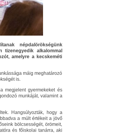
ítanak népdalörökségünk
 tizenegyedik alkalommal
ozót, amelyre a kecskeméti
munkássága máig meghatározó
kségét is.
k a megjelent gyermekeket és
gondozó munkáját, valamint a
ltek. Hangsúlyozták, hogy a
bbadva a múlt értékeit a jövő
seink bölcsességét, örömeit,
óra és főiskolai tanárra, aki