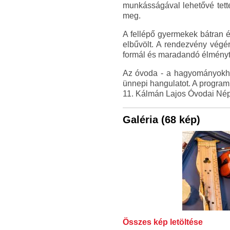
munkásságával lehetővé tett
meg.
A fellépő gyermekek bátran é
elbűvölt. A rendezvény vég
formál és maradandó élményt 
Az óvoda - a hagyományokhoz
ünnepi hangulatot. A program 
11. Kálmán Lajos Óvodai Nép
Galéria (68 kép)
Összes kép letöltése