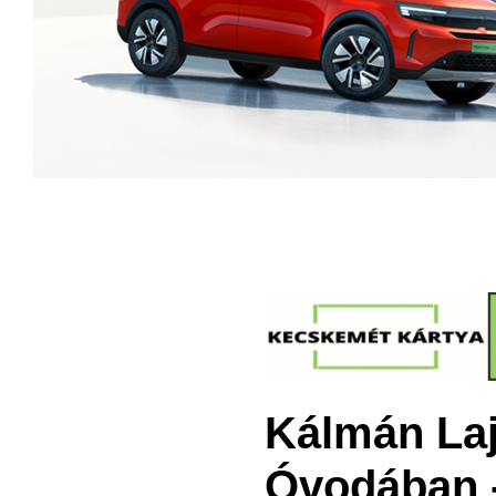
Kálmán Laj
Óvodában -