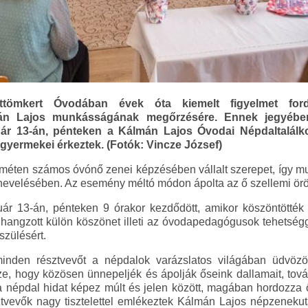
ttömkert Óvodában évek óta kiemelt figyelmet ford
mán Lajos munkásságának megőrzésére. Ennek jegyében
ár 13-án, pénteken a Kálmán Lajos Óvodai Népdaltalálk
yermekei érkeztek. (Fotók: Vincze József)
méten számos óvónő zenei képzésében vállalt szerepet, így 
nevelésében. Az esemény méltó módon ápolta az ő szellemi örö
ruár 13-án, pénteken 9 órakor kezdődött, amikor köszöntötté
hangzott külön köszönet illeti az óvodapedagógusok tehetség
szülésért.
nden résztvevőt a népdalok varázslatos világában üdvözö
sze, hogy közösen ünnepeljék és ápolják őseink dallamait, tová
 népdal hidat képez múlt és jelen között, magában hordozza ő
ztvevők nagy tisztelettel emlékeztek Kálmán Lajos népzenekutat