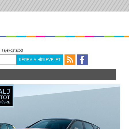
 Tájékoztatót!