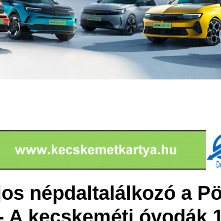
os népdaltalálkozó a P
 A kecskeméti óvodák 1