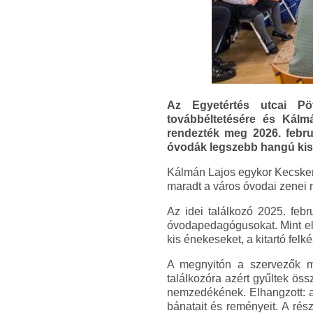
Az Egyetértés utcai Pö
továbbéltetésére és Kál
rendezték meg 2026. febru
óvodák legszebb hangú kisg
Kálmán Lajos egykor Kecske
maradt a város óvodai zenei 
Az idei találkozó 2025. feb
óvodapedagógusokat. Mint el
kis énekeseket, a kitartó felké
A megnyitón a szervezők mi
találkozóra azért gyűltek ös
nemzedékének. Elhangzott: a
bánatait és reményeit. A rés