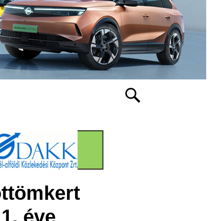
öttömkert
1. éve