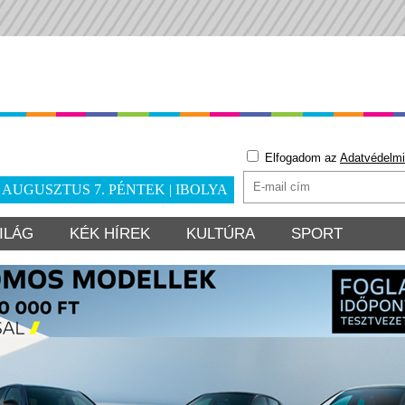
Elfogadom az
Adatvédelmi
. AUGUSZTUS 7. PÉNTEK | IBOLYA
ILÁG
KÉK HÍREK
KULTÚRA
SPORT