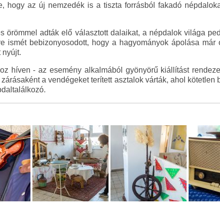
e, hogy az új nemzedék is a tiszta forrásból fakadó népdalok
s örömmel adták elő választott dalaikat, a népdalok világa pe
ére ismét bebizonyosodott, hogy a hagyományok ápolása már 
nyújt.
 híven - az esemény alkalmából gyönyörű kiállítást rendezett
zárásaként a vendégeket terített asztalok várták, ahol kötetlen b
daltalálkozó.