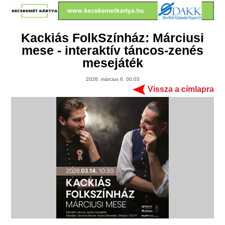
Kackiás FolkSzínház: Márciusi
mese - interaktív táncos-zenés
mesejáték
2026. március 6. 00:03
Vissza a címlapra