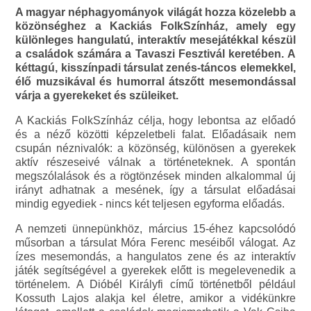
A magyar néphagyományok világát hozza közelebb a
közönséghez a Kackiás FolkSzínház, amely egy
különleges hangulatú, interaktív mesejátékkal készül
a családok számára a Tavaszi Fesztivál keretében. A
kéttagú, kisszínpadi társulat zenés-táncos elemekkel,
élő muzsikával és humorral átszőtt mesemondással
várja a gyerekeket és szüleiket.
A Kackiás FolkSzínház célja, hogy lebontsa az előadó
és a néző közötti képzeletbeli falat. Előadásaik nem
csupán néznivalók: a közönség, különösen a gyerekek
aktív részeseivé válnak a történeteknek. A spontán
megszólalások és a rögtönzések minden alkalommal új
irányt adhatnak a mesének, így a társulat előadásai
mindig egyediek - nincs két teljesen egyforma előadás.
A nemzeti ünnepünkhöz, március 15-éhez kapcsolódó
műsorban a társulat Móra Ferenc meséiből válogat. Az
ízes mesemondás, a hangulatos zene és az interaktív
játék segítségével a gyerekek előtt is megelevenedik a
történelem. A Dióbél Királyfi című történetből például
Kossuth Lajos alakja kel életre, amikor a vidékünkre