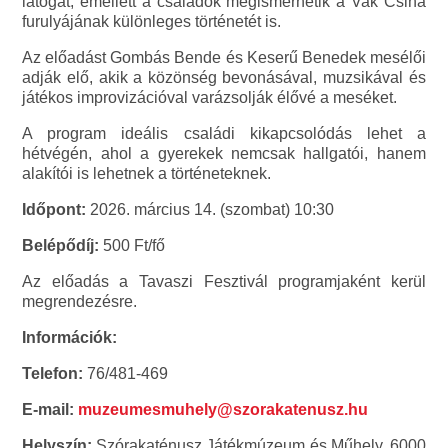
látogat, emellett a családok megismerhetik a Vak Csiha
furulyájának különleges történetét is.
Az előadást Gombás Bende és Keserű Benedek mesélői
adják elő, akik a közönség bevonásával, muzsikával és
játékos improvizációval varázsolják élővé a meséket.
A program ideális családi kikapcsolódás lehet a
hétvégén, ahol a gyerekek nemcsak hallgatói, hanem
alakítói is lehetnek a történeteknek.
Időpont:
2026. március 14. (szombat) 10:30
Belépődíj:
500 Ft/fő
Az előadás a Tavaszi Fesztivál programjaként kerül
megrendezésre.
Információk:
Telefon:
76/481-469
E-mail:
muzeumesmuhely@szorakatenusz.hu
Helyszín:
Szórakaténusz Játékmúzeum és Műhely, 6000