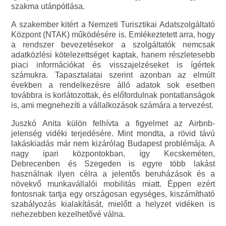
szakma utánpótlása.
A szakember kitért a Nemzeti Turisztikai Adatszolgáltató
Központ (NTAK) működésére is. Emlékeztetett arra, hogy
a rendszer bevezetésekor a szolgáltatók nemcsak
adatközlési kötelezettséget kaptak, hanem részletesebb
piaci információkat és visszajelzéseket is ígértek
számukra. Tapasztalatai szerint azonban az elmúlt
években a rendelkezésre álló adatok sok esetben
továbbra is korlátozottak, és előfordulnak pontatlanságok
is, ami megnehezíti a vállalkozások számára a tervezést.
Juszkó Anita külön felhívta a figyelmet az Airbnb-
jelenség vidéki terjedésére. Mint mondta, a rövid távú
lakáskiadás már nem kizárólag Budapest problémája. A
nagy ipari központokban, így Kecskeméten,
Debrecenben és Szegeden is egyre több lakást
használnak ilyen célra a jelentős beruházások és a
növekvő munkavállalói mobilitás miatt. Éppen ezért
fontosnak tartja egy országosan egységes, kiszámítható
szabályozás kialakítását, mielőtt a helyzet vidéken is
nehezebben kezelhetővé válna.