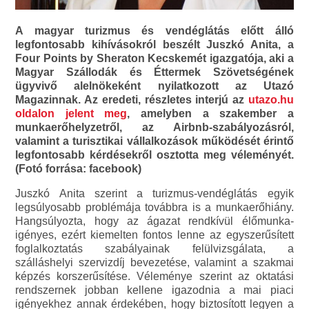
A magyar turizmus és vendéglátás előtt álló
legfontosabb kihívásokról beszélt Juszkó Anita, a
Four Points by Sheraton Kecskemét igazgatója, aki a
Magyar Szállodák és Éttermek Szövetségének
ügyvivő alelnökeként nyilatkozott az Utazó
Magazinnak. Az eredeti, részletes interjú az
utazo.hu
oldalon jelent meg
, amelyben a szakember a
munkaerőhelyzetről, az Airbnb-szabályozásról,
valamint a turisztikai vállalkozások működését érintő
legfontosabb kérdésekről osztotta meg véleményét.
(Fotó forrása: facebook)
Juszkó Anita szerint a turizmus-vendéglátás egyik
legsúlyosabb problémája továbbra is a munkaerőhiány.
Hangsúlyozta, hogy az ágazat rendkívül élőmunka-
igényes, ezért kiemelten fontos lenne az egyszerűsített
foglalkoztatás szabályainak felülvizsgálata, a
szálláshelyi szervizdíj bevezetése, valamint a szakmai
képzés korszerűsítése. Véleménye szerint az oktatási
rendszernek jobban kellene igazodnia a mai piaci
igényekhez annak érdekében, hogy biztosított legyen a