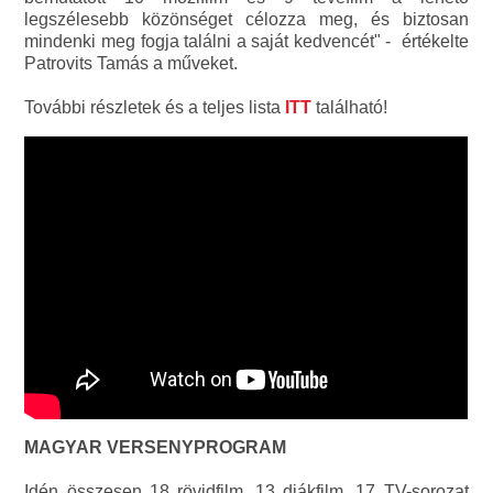
legszélesebb közönséget célozza meg, és biztosan
mindenki meg fogja találni a saját kedvencét" - értékelte
Patrovits Tamás a műveket.
További részletek és a teljes lista
ITT
található!
MAGYAR VERSENYPROGRAM
Idén összesen 18 rövidfilm, 13 diákfilm, 17 TV-sorozat