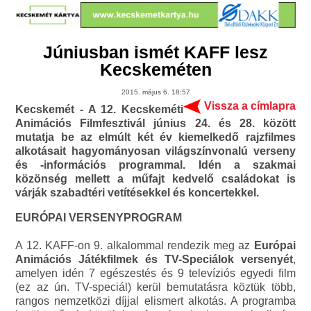
Júniusban ismét KAFF lesz
Kecskeméten
2015. május 6. 18:57
Vissza a címlapra
Kecskemét - A 12. Kecskeméti
Animációs Filmfesztivál június 24. és 28. között
mutatja be az elmúlt két év kiemelkedő rajzfilmes
alkotásait hagyományosan világszínvonalú verseny
és -információs programmal. Idén a szakmai
közönség mellett a műfajt kedvelő családokat is
várják szabadtéri vetítésekkel és koncertekkel.
EURÓPAI VERSENYPROGRAM
A 12. KAFF-on 9. alkalommal rendezik meg az
Európai
Animációs Játékfilmek és TV-Speciálok versenyét
,
amelyen idén 7 egészestés és 9 televíziós egyedi film
(ez az ún. TV-speciál) kerül bemutatásra köztük több,
rangos nemzetközi díjjal elismert alkotás. A programba