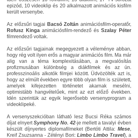
epizód, 10 videoklip és 20 alkalmazott animációs kisfilm
került versenybe.
Az előzsűri tagjai
Bacs
ó Zoltán
animációsfilm-operatőr,
Rofusz Kinga
animációsfilm-rendező és
Szalay Péter
filmrendező voltak.
Az előzsűri tagjainak megegyezett a véleménye abban,
hogy rég volt ilyen erős a magyar animációs film. Ma már
alig van a téma komplexitásában, a megvalósítás
profizmusában különbség a diákfilmek és az ún.
professzinoális alkotók filmjei között. Üdvözölték azt is,
hogy az elmúlt években egyre több olyan film is született,
amelyek kifejezetten történetet akarnak mesélni,
optimistább hangvételűek, mint az ezt előző években.
Idén szerintük az egyik legerősebb versenyprogram a
videoklipeké.
A versenyszekcióban látható lesz Bucsi Réka számos
díjat elnyert
Symphony No. 42
-je mellett a tavalyi évben
készült díjnyertes diplomafilmeket (Bertóti Attila:
Mese
,
Kreif Zsuzsanna - Zétényi Bori:
Limbo Limbo Travel
), a