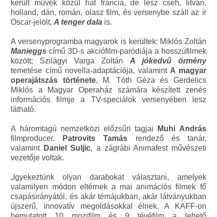
került művek közül hat francia, de lesz cseh, litván,
holland, dán, román, olasz film, és versenybe száll az ír
Oscar-jelölt,
A tenger dala
is.
A versenyprogramba magyarok is kerültek: Miklós Zoltán
Manieggs
című 3D-s akciófilm-paródiája a hosszúfilmek
között; Szilágyi Varga Zoltán
A jókedvű örmény
temetése című novella-adaptációja, valamint
A magyar
operajátszás története
, M. Tóth Géza és Gerdelics
Miklós a Magyar Operaház számára készített zenés
információs filmje a TV-speciálok versenyében lesz
látható.
A háromtagú nemzetközi előzsűri tagjai
Muhi Andr
ás
filmproducer,
Patrovits Tamás
rendező és tanár,
valamint
Daniel Suljic
, a zágrábi Animafest művészeti
vezetője voltak.
„Igyekeztünk olyan darabokat választani, amelyek
valamilyen módon eltérnek a mai animációs filmek fő
csapásirányától, és akár témájukban, akár látványukban
újszerű, innovatív megoldásokkal élnek. A KAFF-on
bemutatott 10 mozifilm és 9 tévéfilm a lehető