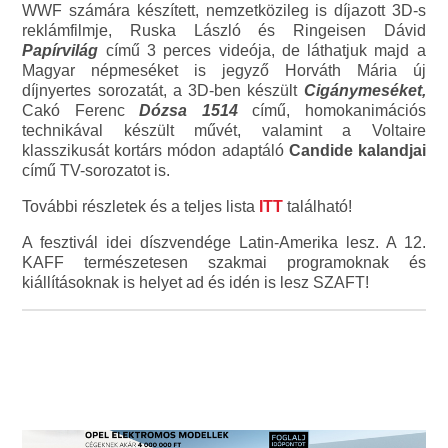
WWF számára készített, nemzetközileg is díjazott 3D-s
reklámfilmje, Ruska László és Ringeisen Dávid
Papírvilág
című 3 perces videója, de láthatjuk majd a
Magyar népmeséket is jegyző Horváth Mária új
díjnyertes sorozatát, a 3D-ben készült
Cigánymeséket,
Cakó Ferenc
Dózsa 1514
című, homokanimációs
technikával készült művét, valamint a Voltaire
klasszikusát kortárs módon adaptáló
Candide kalandjai
című TV-sorozatot is.
További részletek és a teljes lista
ITT
található!
A fesztivál idei díszvendége Latin-Amerika lesz. A 12.
KAFF természetesen szakmai programoknak és
kiállításoknak is helyet ad és idén is lesz SZAFT!