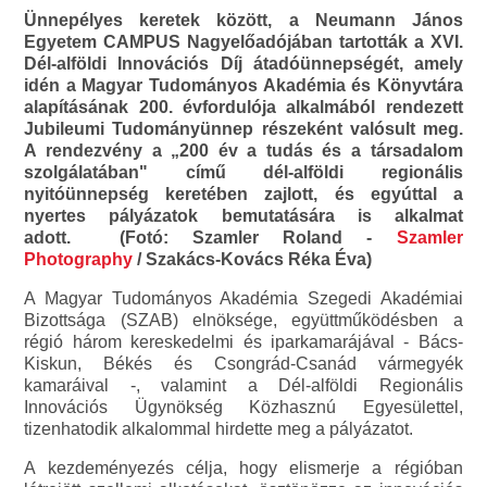
Ünnepélyes keretek között, a Neumann János
Egyetem CAMPUS Nagyelőadójában tartották a XVI.
Dél-alföldi Innovációs Díj átadóünnepségét, amely
idén a Magyar Tudományos Akadémia és Könyvtára
alapításának 200. évfordulója alkalmából rendezett
Jubileumi Tudományünnep részeként valósult meg.
A rendezvény a „200 év a tudás és a társadalom
szolgálatában" című dél-alföldi regionális
nyitóünnepség keretében zajlott, és egyúttal a
nyertes pályázatok bemutatására is alkalmat
adott. (Fotó: Szamler Roland -
Szamler
Photography
/ Szakács-Kovács Réka Éva)
A Magyar Tudományos Akadémia Szegedi Akadémiai
Bizottsága (SZAB) elnöksége, együttműködésben a
régió három kereskedelmi és iparkamarájával - Bács-
Kiskun, Békés és Csongrád-Csanád vármegyék
kamaráival -, valamint a Dél-alföldi Regionális
Innovációs Ügynökség Közhasznú Egyesülettel,
tizenhatodik alkalommal hirdette meg a pályázatot.
A kezdeményezés célja, hogy elismerje a régióban