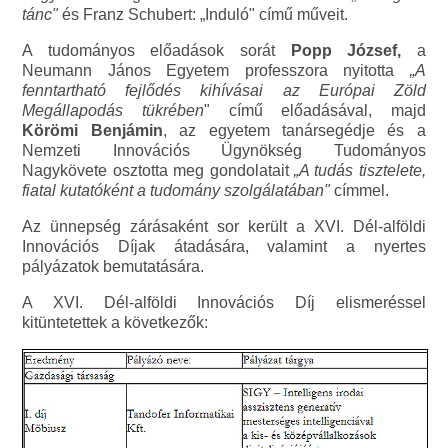
tánc"
és Franz Schubert: „Induló" című műveit.
A tudományos előadások sorát
Popp József,
a
Neumann János Egyetem professzora nyitotta
„A
fenntartható fejlődés kihívásai az Európai Zöld
Megállapodás tükrében
" című előadásával, majd
Körömi Benjámin
, az egyetem tanársegédje és a
Nemzeti Innovációs Ügynökség Tudományos
Nagykövete osztotta meg gondolatait
„A tudás tisztelete,
fiatal kutatóként a tudomány szolgálatában"
címmel.
Az ünnepség zárásaként sor került a XVI. Dél-alföldi
Innovációs Díjak átadására, valamint a nyertes
pályázatok bemutatására.
A XVI. Dél-alföldi Innovációs Díj elismeréssel
kitüntetettek a következők: