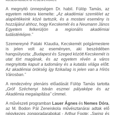
A megnyitó ünnepségen Dr. habil. Fülöp Tamás, az
egyetem rektora kiemelte:
„Az akadémiai szemlélet az
alapértékeink közé tartozik, és a mostani esemény is
hozzájárul ahhoz, hogy Kecskemét és a Neumann János
Egyetem felkerüljön a regionális akadémiai
tudástérképre."
Szemereyné Pataki Klaudia, Kecskemét polgármestere
is jelen volt az eseményen, aki beszédében
hangsúlyozta:
„Budapest és Szeged között Kecskemét is
utat tört magának, és az egyetem révén a város
megnyitotta kapuit a tudomány és a kutatás világa előtt.
Az akadémiai örökség így fizikailag is jelen van a Hírös
Városban."
A rendezvény plenáris előadását Fülöp Tamás tartotta
„Gróf Széchenyi István eszmei pályaképe és az
Akadémia megalapítása"
címmel.
A művészeti programban
Lauer Ágnes
és
Nemes Dóra
,
az M. Bodon Pál Zeneiskola művésztanárai adtak elő
négykezes zongoradarabokat - Arthur Foote:
„Swing és