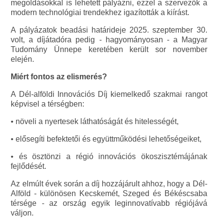
megoldásokkal is lehetett pályázni, ezzel a szervezők a
modern technológiai trendekhez igazították a kiírást.
A pályázatok beadási határideje 2025. szeptember 30.
volt, a díjátadóra pedig - hagyományosan - a Magyar
Tudomány Ünnepe keretében került sor november
elején.
Miért fontos az elismerés?
A Dél-alföldi Innovációs Díj kiemelkedő szakmai rangot
képvisel a térségben:
• növeli a nyertesek láthatóságát és hitelességét,
• elősegíti befektetői és együttműködési lehetőségeiket,
• és ösztönzi a régió innovációs ökoszisztémájának
fejlődését.
Az elmúlt évek során a díj hozzájárult ahhoz, hogy a Dél-
Alföld - különösen Kecskemét, Szeged és Békéscsaba
térsége - az ország egyik leginnovatívabb régiójává
váljon.