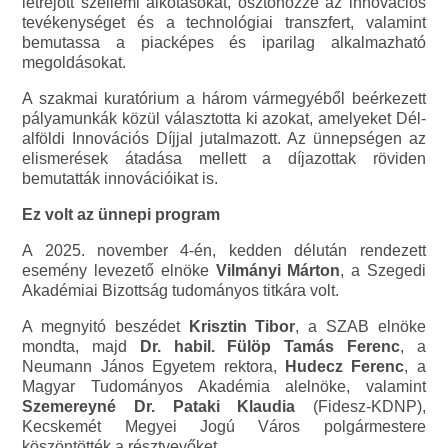
létrejött szellemi alkotásokat, ösztönözze az innovációs
tevékenységet és a technológiai transzfert, valamint
bemutassa a piacképes és iparilag alkalmazható
megoldásokat.
A szakmai kuratórium a három vármegyéből beérkezett
pályamunkák közül választotta ki azokat, amelyeket Dél-
alföldi Innovációs Díjjal jutalmazott. Az ünnepségen az
elismerések átadása mellett a díjazottak röviden
bemutatták innovációikat is.
Ez volt az ünnepi program
A 2025. november 4-én, kedden délután rendezett
esemény levezető elnöke
Vilmányi Márton
, a Szegedi
Akadémiai Bizottság tudományos titkára volt.
A megnyitó beszédet
Krisztin Tibor
, a SZAB elnöke
mondta, majd
Dr. habil. Fülöp Tamás Ferenc
, a
Neumann János Egyetem rektora,
Hudecz Ferenc
, a
Magyar Tudományos Akadémia alelnöke, valamint
Szemereyné Dr. Pataki Klaudia
(Fidesz-KDNP),
Kecskemét Megyei Jogú Város polgármestere
köszöntötték a résztvevőket.